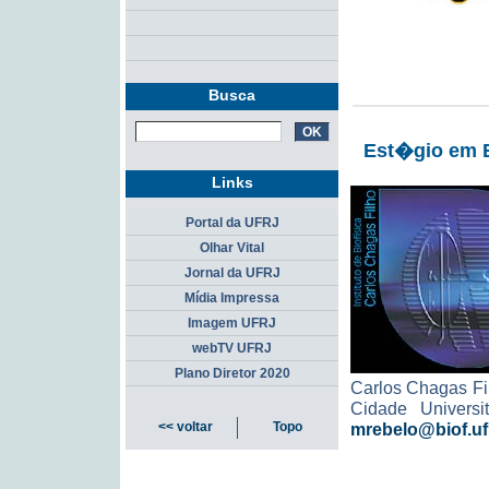
Busca
Est�gio em B
Links
Portal da UFRJ
Olhar Vital
Jornal da UFRJ
Mídia Impressa
Imagem UFRJ
webTV UFRJ
Plano Diretor 2020
Carlos Chagas Fi
Cidade Universi
mrebelo@biof.ufr
<< voltar
Topo