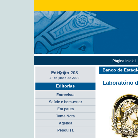
Página Inicial
Banco de Estági
Edi��o 208
17 de junho de 2008
Laboratório d
Editorias
Entrevista
Saúde e bem-estar
Em pauta
Tome Nota
Agenda
Pesquisa