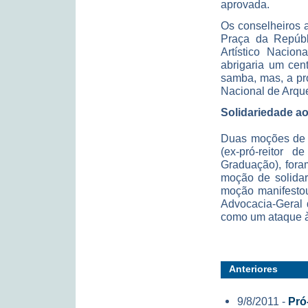
aprovada.
Os conselheiros 
Praça da Repúbli
Artístico Nacion
abrigaria um cen
samba, mas, a pr
Nacional de Arqu
Solidariedade ao
Duas moções de p
(ex-pró-reitor 
Graduação), for
moção de solidar
moção manifestou
Advocacia-Geral 
como um ataque à 
Anteriores
9/8/2011 -
Pró