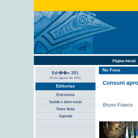
Página Inicial
No Foco
Edi��o 351
16 de agosto de 2011
Consuni apro
Editorias
Entrevista
Saúde e bem-estar
Bruno Franco
Tome Nota
Agenda