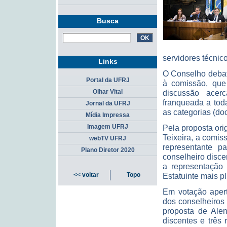
Busca
servidores técnico
Links
O Conselho debat
Portal da UFRJ
à comissão, que 
discussão acer
Olhar Vital
franqueada a to
Jornal da UFRJ
as categorias (doc
Mídia Impressa
Pela proposta orig
Imagem UFRJ
Teixeira, a comis
webTV UFRJ
representante p
Plano Diretor 2020
conselheiro disc
a representação
Estatuinte mais pl
<< voltar
Topo
Em votação apert
dos conselheiros 
proposta de Alen
discentes e três 