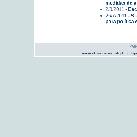
medidas de a
2/8/2011 -
Esc
26/7/2011 -
Si
para política