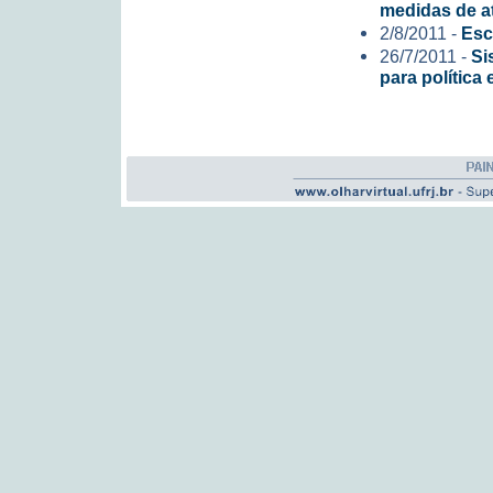
medidas de a
2/8/2011 -
Esc
26/7/2011 -
Si
para política