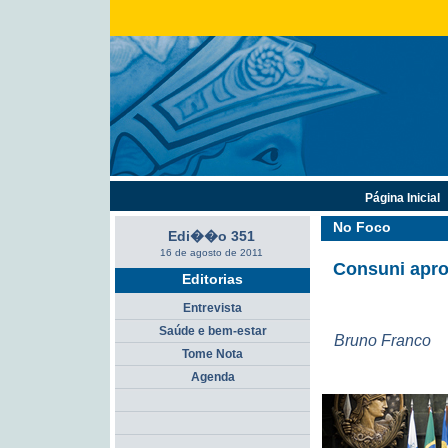
Página Inicial
No Foco
Edi��o 351
16 de agosto de 2011
Consuni apro
Editorias
Entrevista
Saúde e bem-estar
Bruno Franco
Tome Nota
Agenda