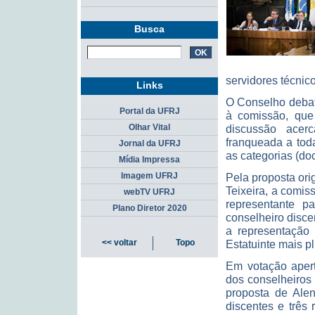
Busca
servidores técnico
Links
O Conselho debat
Portal da UFRJ
à comissão, que 
discussão acer
Olhar Vital
franqueada a to
Jornal da UFRJ
as categorias (doc
Mídia Impressa
Pela proposta orig
Imagem UFRJ
Teixeira, a comis
webTV UFRJ
representante p
Plano Diretor 2020
conselheiro disc
a representação
Estatuinte mais pl
<< voltar
Topo
Em votação apert
dos conselheiros 
proposta de Alen
discentes e três 