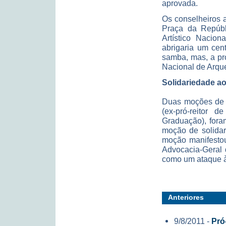
aprovada.
Os conselheiros 
Praça da Repúbli
Artístico Nacion
abrigaria um cen
samba, mas, a pr
Nacional de Arqu
Solidariedade ao
Duas moções de p
(ex-pró-reitor 
Graduação), for
moção de solidar
moção manifestou
Advocacia-Geral 
como um ataque à 
Anteriores
9/8/2011 -
Pró