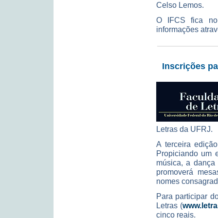
Celso Lemos.
O IFCS fica no
informações atrav
Inscrições pa
Letras da UFRJ.
A terceira ediçã
Propiciando um en
música, a dança 
promoverá mesas
nomes consagrados
Para participar d
Letras (
www.letras
cinco reais.