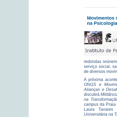
Movimentos s
na Psicologi
redondas reúnem 
serviço social, s
de diversos movim
A próxima aconte
ONGS e Movimen
Alianças e Desa
discutirá
Militânc
na Transformaçã
campus
da Praia 
Laura Tavares 
Universitária na 