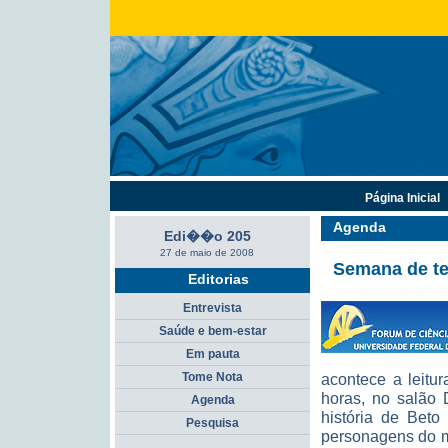
Página Inicial
Agenda
Edi��o 205
27 de maio de 2008
Semana de te
Editorias
Entrevista
Saúde e bem-estar
Em pauta
Tome Nota
acontece a leitu
horas, no salão 
Agenda
história de Bet
Pesquisa
personagens do m