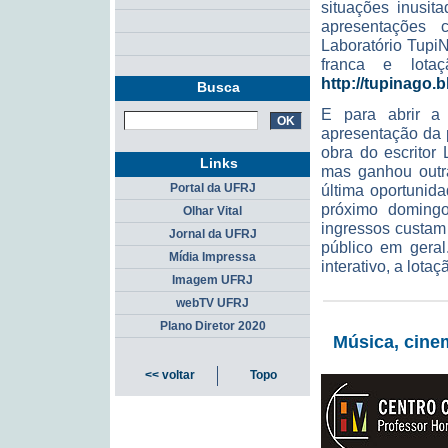
situações inusi
apresentações 
Laboratório TupiN
franca e lota
http://tupinago.
Busca
E para abrir a
apresentação da
obra do escritor
Links
mas ganhou outra
Portal da UFRJ
última oportunid
próximo domingo
Olhar Vital
ingressos custam
Jornal da UFRJ
público em geral
Mídia Impressa
interativo, a lot
Imagem UFRJ
webTV UFRJ
Plano Diretor 2020
Música, cine
<< voltar
Topo