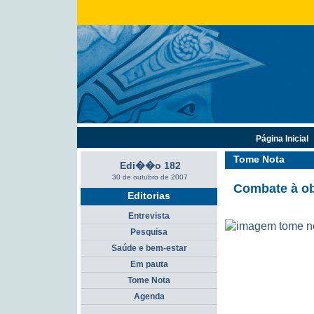
Página Inicial
Tome Nota
Edi��o 182
30 de outubro de 2007
Combate à o
Editorias
Entrevista
Pesquisa
Saúde e bem-estar
Em pauta
Tome Nota
Agenda