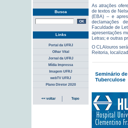
As atrações ofer
de textos de Nels
Busca
(EBA) – e apres
declamações de
Faculdade de Let
apresentações mu
Links
Letras; e outras 
Portal da UFRJ
O CLAlouros será 
Reitoria, localiz
Olhar Vital
Jornal da UFRJ
Mídia Impressa
Imagem UFRJ
Seminário de
webTV UFRJ
Tuberculose
Plano Diretor 2020
<< voltar
Topo