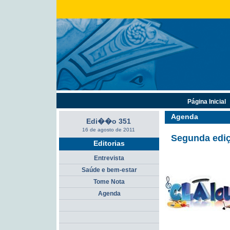
Página Inicial
Agenda
Edi��o 351
16 de agosto de 2011
Segunda ediç
Editorias
Entrevista
Saúde e bem-estar
Tome Nota
Agenda