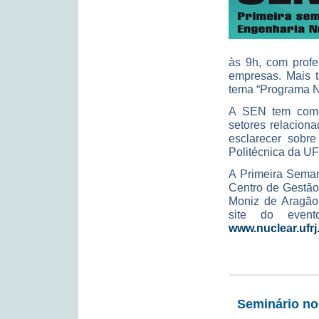
às 9h, com profe
empresas. Mais t
tema “Programa N
A SEN tem como 
setores relacion
esclarecer sobre
Politécnica da U
A Primeira Seman
Centro de Gestão
Moniz de Aragão,
site do event
www.nuclear.ufr
Seminário no