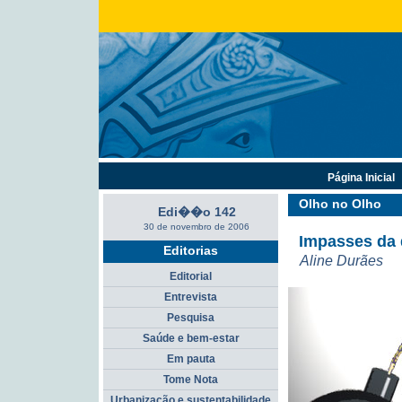
Página Inicial
Olho no Olho
Edi��o 142
30 de novembro de 2006
Impasses da
Editorias
Aline Durães
Editorial
Entrevista
Pesquisa
Saúde e bem-estar
Em pauta
Tome Nota
Urbanização e sustentabilidade