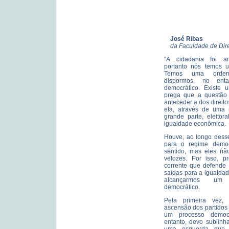
José Ribas
da Faculdade de Dire
“A cidadania foi amp
portanto nós temos u
Temos uma ordem
dispormos, no ent
democrático. Existe 
prega que a questão d
anteceder a dos direit
ela, através de uma 
grande parte, eleitor
igualdade econômica.
Houve, ao longo desse
para o regime democ
sentido, mas eles não
velozes. Por isso, p
corrente que defende
saídas para a igualda
alcançarmos um 
democrático.
Pela primeira vez, 
ascensão dos partidos
um processo democr
entanto, devo sublinh