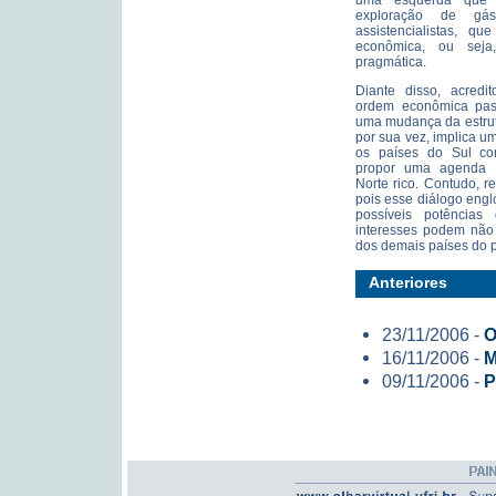
uma esquerda que n
exploração de gás
assistencialistas, q
econômica, ou seja
pragmática.
Diante disso, acred
ordem econômica pass
uma mudança da estrutu
por sua vez, implica um
os países do Sul con
propor uma agenda p
Norte rico. Contudo, r
pois esse diálogo engl
possíveis potências
interesses podem não
dos demais países do p
Anteriores
23/11/2006 -
O
16/11/2006 -
M
09/11/2006 -
P