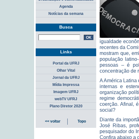
Agenda
Notícias da semana
Busca
igualdade econômi
recentes da Comi
Links
mostram que, emb
população latino
Portal da UFRJ
pessoas – é po
concentração de 
Olhar Vital
Jornal da UFRJ
A América Latina 
Mídia Impressa
internas e este
organização polít
Imagem UFRJ
regime democrát
webTV UFRJ
coerção. Afinal,
Plano Diretor 2020
social?
Diante da import
<< voltar
Topo
José Ribas, prof
pesquisador do In
Confira abaixo a 