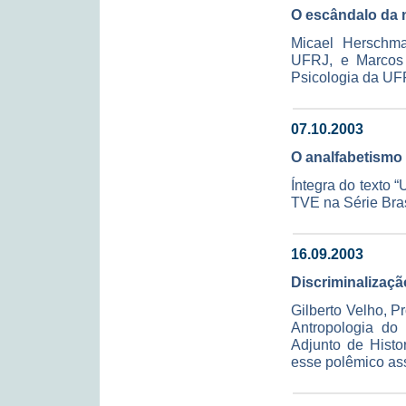
O escândalo da n
Micael Herschma
UFRJ, e Marcos J
Psicologia da UFR
07.10.2003
O analfabetismo 
Íntegra do texto 
TVE na Série Bras
16.09.2003
Discriminalizaç
Gilberto Velho, P
Antropologia do
Adjunto de Histor
esse polêmico as