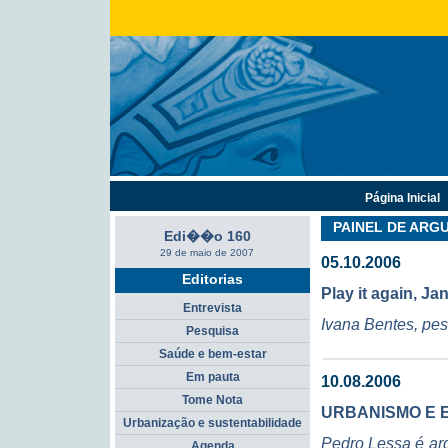
Página Inicial
PAINEL DE AR
Edi��o 160
29 de maio de 2007
05.10.2006
Editorias
Play it again, Ja
Entrevista
Ivana Bentes, pe
Pesquisa
Saúde e bem-estar
Em pauta
10.08.2006
Tome Nota
URBANISMO E
Urbanização e sustentabilidade
Pedro Lessa é ar
Agenda