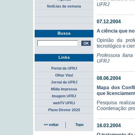
UFRJ
Notícias da semana
07.12.2004
A ciência que no
Busca
Opinião da prof
tecnológico e cien
Professora Ilana
Links
UFRJ
Portal da UFRJ
Olhar Vital
08.06.2004
Jornal da UFRJ
Mapa dos Confli
Mídia Impressa
que licenciament
Imagem UFRJ
Pesquisa reali
webTV UFRJ
Coordenação: pro
Plano Diretor 2020
16.03.2004
<< voltar
Topo
O tratamento da