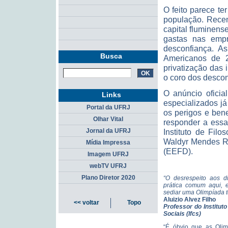
O feito parece t
população. Recen
capital fluminens
gastas nas empr
desconfiança. As
Busca
Americanos de 
privatização das
o coro dos descon
O anúncio oficia
Links
especializados já
Portal da UFRJ
os perigos e ben
Olhar Vital
responder a ess
Jornal da UFRJ
Instituto de Filo
Waldyr Mendes Ra
Mídia Impressa
(EEFD).
Imagem UFRJ
webTV UFRJ
Plano Diretor 2020
“O desrespeito aos d
prática comum aqui, 
sediar uma Olimpíada t
Aluizio Alvez Filho
<< voltar
Topo
Professor do Instituto
Sociais (Ifcs)
“É óbvio que as Olim