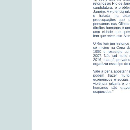
retornos ao Rio de Jan
candidatura, o probl
Janeiro. A violência u
é tratada na cid
preocupações que t
pensamos nas Olimpía
direitos humanos é um
uma cidade que quer
tem que rever isso. A 
O Rio tem um históric
se iniciou na Copa d
1950 e ressurgiu co
2007. Não sei muito 
2016, mas já provamo
organizar esse tipo de 
Vale a pena apostar n
podem trazer muitos 
econômicos e sociais
violência urbana e o 
humanos são grav
esquecidos.”