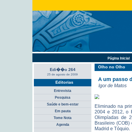
Página Inicial
Olho no Olho
Edi��o 264
25 de agosto de 2009
A um passo d
Editorias
Igor de Matos
Entrevista
Pesquisa
Saúde e bem-estar
Eliminado na pri
Em pauta
2004 e 2012, o 
Olimpíadas de 2
Tome Nota
Brasileiro (COB)
Agenda
Madrid e Tóquio.