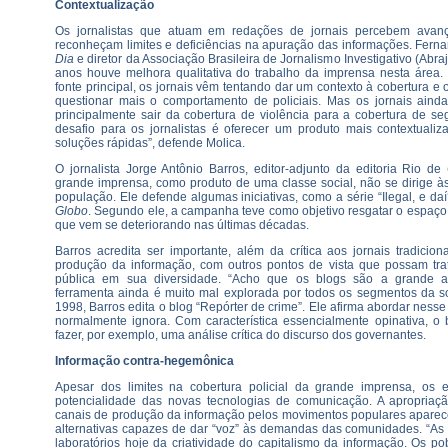
Contextualização
Os jornalistas que atuam em redações de jornais percebem avan
reconheçam limites e deficiências na apuração das informações. Ferna
Dia
e diretor da Associação Brasileira de Jornalismo Investigativo (Abraj
anos houve melhora qualitativa do trabalho da imprensa nesta área. 
fonte principal, os jornais vêm tentando dar um contexto à cobertura e
questionar mais o comportamento de policiais. Mas os jornais aind
principalmente sair da cobertura de violência para a cobertura de s
desafio para os jornalistas é oferecer um produto mais contextuali
soluções rápidas”, defende Molica.
O jornalista Jorge Antônio Barros, editor-adjunto da editoria Rio de
grande imprensa, como produto de uma classe social, não se dirige 
população. Ele defende algumas iniciativas, como a série “Ilegal, e daí
Globo
. Segundo ele, a campanha teve como objetivo resgatar o espaço 
que vem se deteriorando nas últimas décadas.
Barros acredita ser importante, além da crítica aos jornais tradicion
produção da informação, com outros pontos de vista que possam tr
pública em sua diversidade. “Acho que os blogs são a grande al
ferramenta ainda é muito mal explorada por todos os segmentos da so
1998, Barros edita o blog “Repórter de crime”. Ele afirma abordar ness
normalmente ignora. Com característica essencialmente opinativa, o 
fazer, por exemplo, uma análise crítica do discurso dos governantes.
Informação contra-hegemônica
Apesar dos limites na cobertura policial da grande imprensa, os e
potencialidade das novas tecnologias de comunicação. A apropriaç
canais de produção da informação pelos movimentos populares aparec
alternativas capazes de dar “voz” às demandas das comunidades. “As p
laboratórios hoje da criatividade do capitalismo da informação. Os 