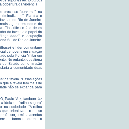
vos suportes tecnológicos
a cobertura da violência.
e processo “perverso”, na
riminalizante”. Ela cita o
avelas no Rio de Janeiro.
jornais agora em nome da
. Ela critica o fato de os
ador da favela e o papel da
“ilegalidade” e ocupação
ona Sul do Rio de Janeiro.
(Ibase) e líder comunitário
cial de jovens em situação
pado pela Polícia Militar em
nte. No entanto, questiona
ão do Estado como missão
restaria à comunidade duas
es” da favela. “Essas ações
do que a favela tem mais de
dade não se expanda para
O, Paulo Vaz, também faz
, a ideia de “rotina segura”
r na sociedade. “A rotina
es que orientavam o nosso
 professor, a mídia acentua
ere de forma recorrente o