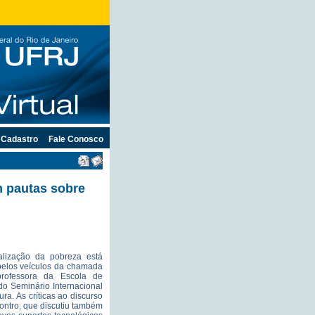
Cadastro
Fale Conosco
m pautas sobre
alização da pobreza está
pelos veículos da chamada
professora da Escola de
o Seminário Internacional
a. As críticas ao discurso
contro, que discutiu também