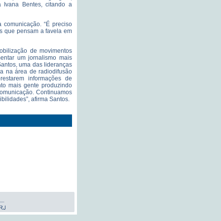
a Ivana Bentes, citando a
a comunicação. “É preciso
oas que pensam a favela em
mobilização de movimentos
mentar um jornalismo mais
 Santos, uma das lideranças
a na área de radiodifusão
prestarem informações de
nto mais gente produzindo
a comunicação. Continuamos
bilidades”, afirma Santos.