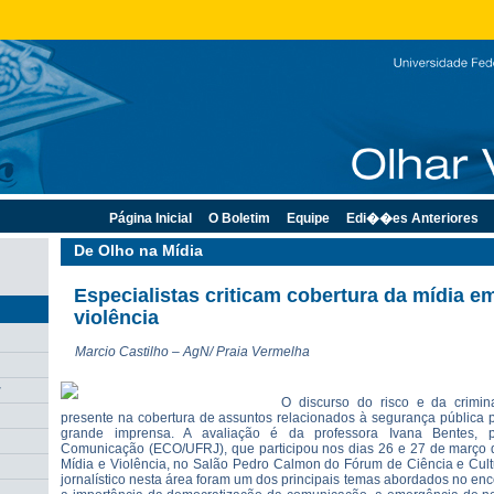
Página Inicial
O Boletim
Equipe
Edi��es Anteriores
De Olho na Mídia
Especialistas criticam cobertura da mídia e
violência
Marcio Castilho – AgN/ Praia Vermelha
r
O discurso do risco e da crimin
presente na cobertura de assuntos relacionados à segurança pública 
grande imprensa. A avaliação é da professora Ivana Bentes, 
Comunicação (ECO/UFRJ), que participou nos dias 26 e 27 de março d
Mídia e Violência, no Salão Pedro Calmon do Fórum de Ciência e Cultur
jornalístico nesta área foram um dos principais temas abordados no en