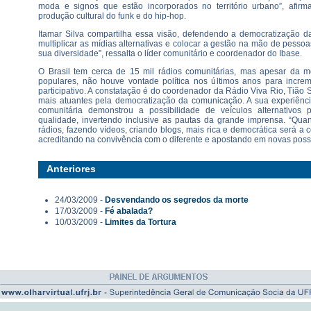
moda e signos que estão incorporados no território urbano”, afirm
produção cultural do funk e do hip-hop.
Itamar Silva compartilha essa visão, defendendo a democratização d
multiplicar as mídias alternativas e colocar a gestão na mão de pess
sua diversidade”, ressalta o líder comunitário e coordenador do Ibase.
O Brasil tem cerca de 15 mil rádios comunitárias, mas apesar da 
populares, não houve vontade política nos últimos anos para incre
participativo. A constatação é do coordenador da Rádio Viva Rio, Tião
mais atuantes pela democratização da comunicação. A sua experiênci
comunitária demonstrou a possibilidade de veículos alternativos 
qualidade, invertendo inclusive as pautas da grande imprensa. “Qua
rádios, fazendo vídeos, criando blogs, mais rica e democrática será 
acreditando na convivência com o diferente e apostando em novas possi
Anteriores
24/03/2009 -
Desvendando os segredos da morte
17/03/2009 -
Fé abalada?
10/03/2009 -
Limites da Tortura