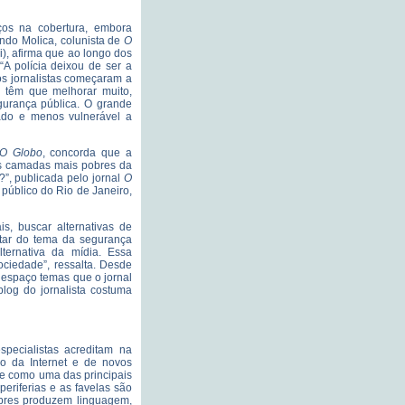
ços na cobertura, embora
ndo Molica, colunista de
O
i), afirma que ao longo dos
“A polícia deixou de ser a
 os jornalistas começaram a
a têm que melhorar muito,
egurança pública. O grande
zado e menos vulnerável a
O Globo
, concorda que a
às camadas mais pobres da
?”, publicada pelo jornal
O
público do Rio de Janeiro,
ais, buscar alternativas de
atar do tema da segurança
ternativa da mídia. Essa
ciedade”, ressalta. Desde
e espaço temas que o jornal
blog do jornalista costuma
specialistas acreditam na
ão da Internet e de novos
e como uma das principais
eriferias e as favelas são
pobres produzem linguagem,