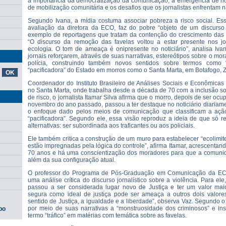
a importância da democratização da comunicação, a emergência de no
de mobilização comunitária e os desafios que os jornalistas enfrentam n
Segundo Ivana, a mídia costuma associar pobreza a risco social. Ess
avaliação da diretora da ECO, faz do pobre “objeto de um discurso c
exemplo de reportagens que tratam da contenção do crescimento das f
“O discurso da remoção das favelas voltou a estar presente nos 
ecologia. O tom de ameaça é onipresente no noticiário”, analisa Ivana
jornais reforçarem, através de suas narrativas, estereótipos sobre o mor
polícia, construindo também novos sentidos sobre termos como 
“pacificadora” do Estado em morros como o Santa Marta, em Botafogo, Z
Coordenador do Instituto Brasileiro de Análises Sociais e Econômicas 
no Santa Marta, onde trabalha desde a década de 70 com a inclusão so
de risco, o jornalista Itamar Silva afirma que o morro, depois de ser ocu
novembro do ano passado, passou a ter destaque no noticiário diariame
o enfoque dado pelos meios de comunicação que classificam a aç
“pacificadora”. Segundo ele, essa visão reproduz a ideia de que só 
alternativas: ser subordinada aos traficantes ou aos policiais.
Ele também critica a construção de um muro para estabelecer “ecolimit
estão impregnadas pela lógica do controle”, afirma Itamar, acrescentan
70 anos e há uma conscientização dos moradores para que a comuni
além da sua configuração atual.
O professor do Programa de Pós-Graduação em Comunicação da EC
uma análise crítica do discurso jornalístico sobre a violência. Para ele
passou a ser considerada lugar novo de Justiça e ter um valor maio
segura como ideal de justiça pode ser ameaça a outros dois valor
sentido de Justiça, a igualdade e a liberdade”, observa Vaz. Segundo o
por meio de suas narrativas a “monstruosidade dos criminosos” e ins
po
termo “tráfico” em matérias com temática sobre as favelas.