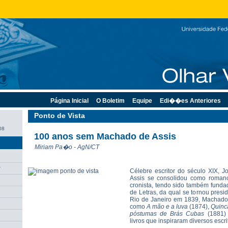
Página Inicial
O Boletim
Equipe
Edi��es Anteriores
Ponto de Vista
08
100 anos sem Machado de Assis
Miriam Pa�o - AgN/CT
r
Célebre escritor do século XIX,
Assis se consolidou como romanc
cronista, tendo sido também funda
de Letras, da qual se tornou pres
Rio de Janeiro em 1839, Machado 
como
A mão e a luva
(1874),
Quinc
póstumas de Brás Cubas
(1881)
livros que inspiraram diversos escri