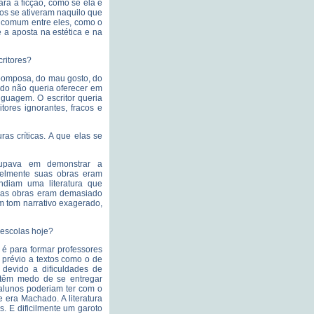
ra a ficção, como se ela e
ros se ativeram naquilo que
 comum entre eles, como o
e a aposta na estética e na
critores?
 pomposa, do mau gosto, do
ado não queria oferecer em
nguagem. O escritor queria
itores ignorantes, fracos e
as críticas. A que elas se
cupava em demonstrar a
velmente suas obras eram
endiam uma literatura que
 suas obras eram demasiado
m tom narrativo exagerado,
escolas hoje?
é para formar professores
prévio a textos como o de
devido a dificuldades de
 têm medo de se entregar
lunos poderiam ter com o
e era Machado. A literatura
as. E dificilmente um garoto