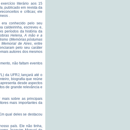
ercício literário aos 15
la
, publicado em revista da
reconceitos e críticas; ele
neos .
era conhecido pelo seu
 caldeirinha, escreveu e,
is períodos da história da
s obras
Helena
,
A mão e a
lismo (
Memórias póstumas
e
Memorial de Aires
, entre
renciaram pelo seu caráter
 demais autores dos mesmos
mento, não faltam eventos
(FL) da UFRJ, lançará até o
nteiro
, biografia que reúne
e apresenta desde aspectos
tos de grande relevância e
 mais sobre as principais
ritores mais importantes da
. Em qual deles se destacou
sso país. Ele não tinha,