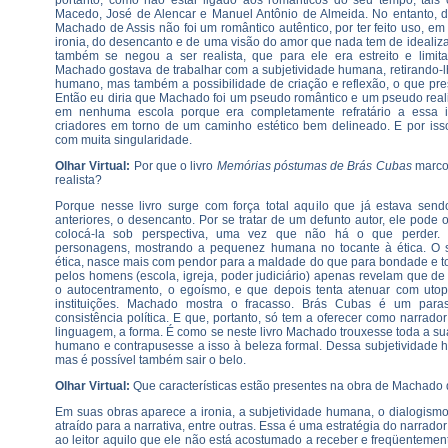
portanto, como não estar ligado aos românticos do seu tempo, tai
Macedo, José de Alencar e Manuel Antônio de Almeida. No entanto, 
Machado de Assis não foi um romântico autêntico, por ter feito uso, em
ironia, do desencanto e de uma visão do amor que nada tem de idealizad
também se negou a ser realista, que para ele era estreito e limita
Machado gostava de trabalhar com a subjetividade humana, retirando-l
humano, mas também a possibilidade de criação e reflexão, o que pre
Então eu diria que Machado foi um pseudo romântico e um pseudo real
em nenhuma escola porque era completamente refratário a essa 
criadores em torno de um caminho estético bem delineado. E por isso
com muita singularidade.
Olhar Virtual:
Por que o livro
Memórias póstumas de Brás Cubas
marcou
realista?
Porque nesse livro surge com força total aquilo que já estava se
anteriores, o desencanto. Por se tratar de um defunto autor, ele pode
colocá-la sob perspectiva, uma vez que não há o que perder. E
personagens, mostrando a pequenez humana no tocante à ética. O 
ética, nasce mais com pendor para a maldade do que para bondade e tod
pelos homens (escola, igreja, poder judiciário) apenas revelam que d
o autocentramento, o egoísmo, e que depois tenta atenuar com utopi
instituições. Machado mostra o fracasso. Brás Cubas é um paras
consistência política. E que, portanto, só tem a oferecer como narrador
linguagem, a forma. É como se neste livro Machado trouxesse toda a su
humano e contrapusesse a isso à beleza formal. Dessa subjetividade 
mas é possível também sair o belo.
Olhar Virtual:
Que características estão presentes na obra de Machado 
Em suas obras aparece a ironia, a subjetividade humana, o dialogismo 
atraído para a narrativa, entre outras. Essa é uma estratégia do narrad
ao leitor aquilo que ele não está acostumado a receber e freqüentemen