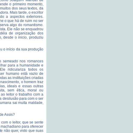
s como Joaquim Manuel de
desde o primeiro momento,
 muitos dos seus textos, da
ora. Mais tarde, o escritor
do a aspectos exteriores.
he o que há de ruim no ser
serva algo do romantismo.
ista. Ele não se enquadrou
idéia de organização dos
, desde o inicio, produziu
 o início da sua produção
ndo semeado nos romances
 olhar para a humanidade e
le ridiculariza todos os
ser humano está vazio de
as as instituições criadas
e nascimento, o homem traz
as, ideais e essas outras
ita, sem ética, moral ou
 ao leitor o trabalho com a
a desilusão para com o ser
humana sai muita maldade,
de Assis?
com o leitor, que se sente
or machadiano para oferecer
te não quer, visto que suas