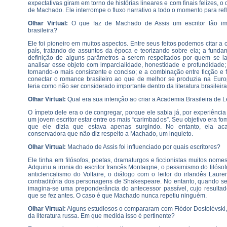
expectativas giram em torno de histórias lineares e com finais felizes, 
de Machado. Ele interrompe o fluxo narrativo a todo o momento para refle
Olhar Virtual:
O que faz de Machado de Assis um escritor tão impo
brasileira?
Ele foi pioneiro em muitos aspectos. Entre seus feitos podemos citar a
país, tratando de assuntos da época e teorizando sobre ela; a funda
definição de alguns parâmetros a serem respeitados por quem se l
analisar esse objeto com imparcialidade, honestidade e profundidade
tornando-o mais consistente e conciso; e a combinação entre ficção e fi
conectar o romance brasileiro ao que de melhor se produzia na Euro
teria como não ser considerado importante dentro da literatura brasileira
Olhar Virtual:
Qual era sua intenção ao criar a Academia Brasileira de L
O ímpeto dele era o de congregar, porque ele sabia já, por experiência
um jovem escritor estar entre os mais “carimbados”. Seu objetivo era fome
que ele dizia que estava apenas surgindo. No entanto, ela a
conservadora que não diz respeito a Machado, um inquieto.
Olhar Virtual:
Machado de Assis foi influenciado por quais escritores?
Ele tinha em filósofos, poetas, dramaturgos e ficcionistas muitos nom
Adquiriu a ironia do escritor francês Montaigne, o pessimismo do filó
anticlericalismo do Voltaire, o diálogo com o leitor do irlandês Laur
contraditória dos personagens de Shakespeare. No entanto, quando se 
imagina-se uma preponderância do antecessor passível, cujo resultad
que se fez antes. O caso é que Machado nunca repetiu ninguém.
Olhar Virtual:
Alguns estudiosos o compararam com Fiódor Dostoiévski,
da literatura russa. Em que medida isso é pertinente?