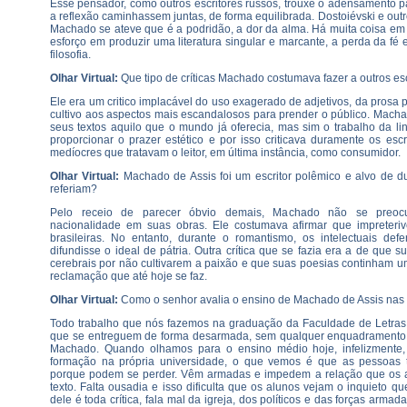
Esse pensador, como outros escritores russos, trouxe o adensamento pa
a reflexão caminhassem juntas, de forma equilibrada. Dostoiévski e out
Machado se ateve que é a podridão, a dor da alma. Há muita coisa em
esforço em produzir uma literatura singular e marcante, a perda da fé 
filosofia.
Olhar Virtual:
Que tipo de críticas Machado costumava fazer a outros es
Ele era um critico implacável do uso exagerado de adjetivos, da prosa
cultivo aos aspectos mais escandalosos para prender o público. Mach
seus textos aquilo que o mundo já oferecia, mas sim o trabalho da li
proporcionar o prazer estético e por isso criticava duramente os escr
medíocres que tratavam o leitor, em última instância, como consumidor.
Olhar Virtual:
Machado de Assis foi um escritor polêmico e alvo de dur
referiam?
Pelo receio de parecer óbvio demais, Machado não se preo
nacionalidade em suas obras. Ele costumava afirmar que impreteri
brasileiras. No entanto, durante o romantismo, os intelectuais def
difundisse o ideal de pátria. Outra crítica que se fazia era a de que
cerebrais por não cultivarem a paixão e que suas poesias continham u
reclamação que até hoje se faz.
Olhar Virtual:
Como o senhor avalia o ensino de Machado de Assis nas 
Todo trabalho que nós fazemos na graduação da Faculdade de Letras 
que se entreguem de forma desarmada, sem qualquer enquadramento 
Machado. Quando olhamos para o ensino médio hoje, infelizmente, 
formação na própria universidade, o que vemos é que as pessoas
porque podem se perder. Vêm armadas e impedem a relação que os a
texto. Falta ousadia e isso dificulta que os alunos vejam o inquieto qu
dele é toda crítica, fala mal da igreja, dos políticos e das forças armad