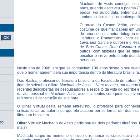
Machado de Assis começou seu ex
anos, quando escreveu o poema
E
época. Foi autodidata, enfrentou p
também crítico de seus contemporâ
O bruxo do Cosme Velho, como 
costume de queimar papéis em uma
de uma certa maneira, integrou do
literatura: o Romantismo (com a
Luva
,
Iaiá Garcia
e outros) e o Rea
de Brás Cubas
,
Dom Casmurro
outros) com histórias que se dife
peculiar e irreverente diante dos
períodos.
Neste ano de 2008, em que se completam 100 anos desde o seu faleci
que o homenageiem pela sua importância dentro da literatura brasileira.
Dau Bastos, professor de literatura brasileira da Faculdade de Letras 
final de setembro o livro
Machado de Assis – Num recanto, um mundo i
recentes descobertas de pesquisadores a respeito da vida do escritor 
da vida pessoal de Machado Assis, acontecimentos corriqueiros, a even
referentes à construção de sua obra.
O
Olhar Virtual
desta semana entrevistou o professor para conhecer
críticas feitas ao autor e porque ele acabou por se tornar um dos esc
literatura brasileira.
po
Olhar Virtual:
Machado de Assis participou de dois períodos literários
mais?
Machado surgiu no momento em que o romance se consolidava no no