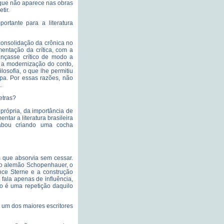
o que não aparece nas obras
tir.
rtante para a literatura
 consolidação da crônica no
mentação da crítica, com a
ançasse crítico de modo a
; a modernização do conto,
losofia, o que lhe permitiu
pa. Por essas razões, não
.
etras?
 própria, da importância de
ntar a literatura brasileira
cabou criando uma cocha
es que absorvia sem cessar.
sofo alemão Schopenhauer, o
ence Sterne e a construção
fala apenas de influência,
o é uma repetição daquilo
 um dos maiores escritores