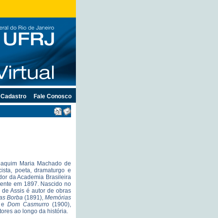
Cadastro
Fale Conosco
 Joaquim Maria Machado de
ista, poeta, dramaturgo e
dor da Academia Brasileira
idente em 1897. Nascido no
de Assis é autor de obras
as Borba
(1891),
Memórias
 e
Dom Casmurro
(1900),
tores ao longo da história.