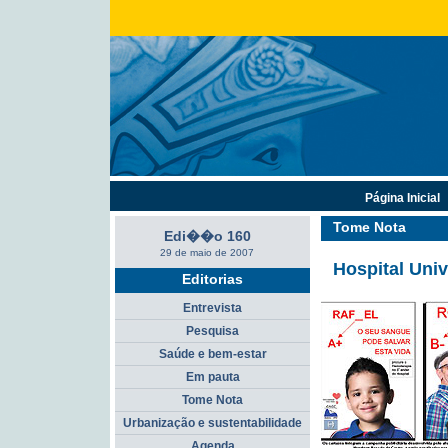
Página Inicial
Tome Nota
Edi��o 160
29 de maio de 2007
Hospital Univ
Editorias
Entrevista
Pesquisa
Saúde e bem-estar
Em pauta
Tome Nota
Urbanização e sustentabilidade
Agenda