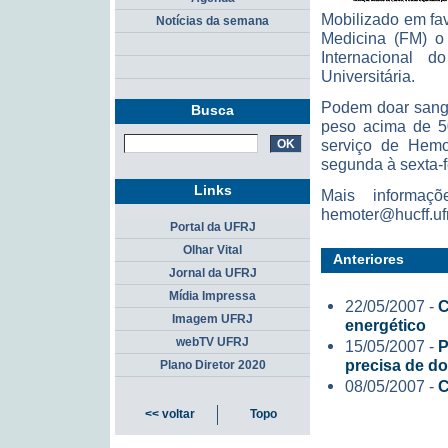
Mobilizado em fa
Notícias da semana
Medicina (FM) o 
Internacional 
Universitária.
Podem doar sangu
Busca
peso acima de 50
serviço de Hemo
segunda à sexta-f
Links
Mais informaç
hemoter@hucff.ufrj
Portal da UFRJ
Olhar Vital
Anteriores
Jornal da UFRJ
Mídia Impressa
22/05/2007 -
C
Imagem UFRJ
energético
webTV UFRJ
15/05/2007 -
P
precisa de d
Plano Diretor 2020
08/05/2007 -
C
<< voltar
Topo