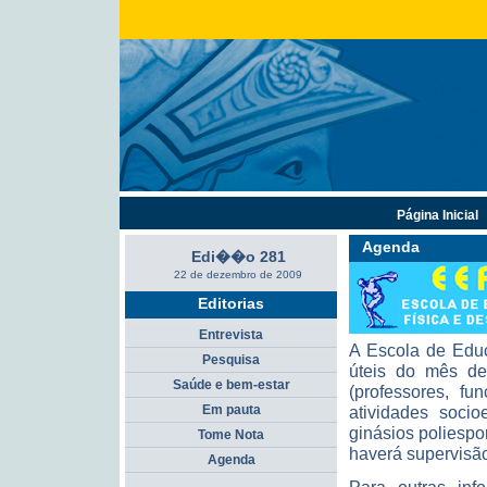
Página Inicial
Agenda
Edi��o 281
22 de dezembro de 2009
Editorias
Entrevista
A Escola de Educ
Pesquisa
úteis do mês d
Saúde e bem-estar
(professores, fu
Em pauta
atividades soci
ginásios poliespor
Tome Nota
haverá supervisão
Agenda