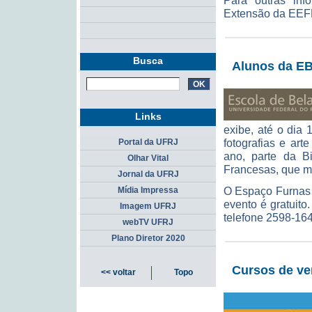
Para outras in
Extensão da EEFD
Busca
Alunos da EB
Links
exibe, até o dia 
fotografias e art
Portal da UFRJ
ano, parte da 
Olhar Vital
Francesas, que mui
Jornal da UFRJ
O Espaço Furnas 
Mídia Impressa
evento é gratuito
Imagem UFRJ
telefone 2598-16
webTV UFRJ
Plano Diretor 2020
Cursos de ve
<< voltar
Topo