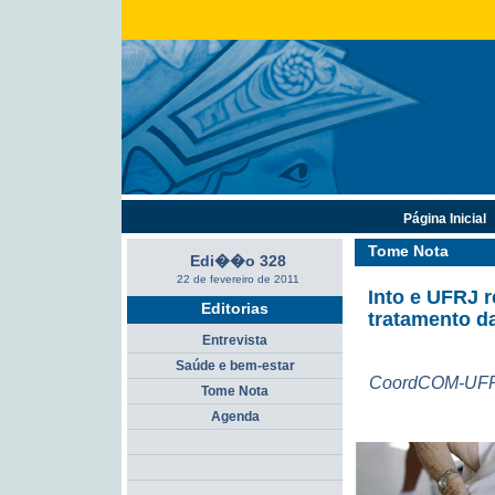
Página Inicial
Tome Nota
Edi��o 328
22 de fevereiro de 2011
Into e UFRJ 
Editorias
tratamento d
Entrevista
Saúde e bem-estar
CoordCOM-UF
Tome Nota
Agenda