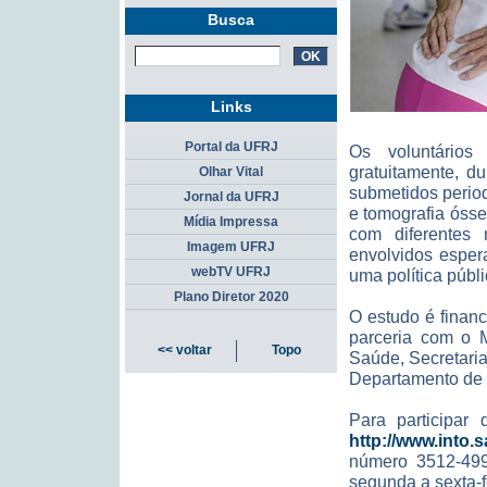
Busca
Links
Portal da UFRJ
Os voluntário
gratuitamente, d
Olhar Vital
submetidos perio
Jornal da UFRJ
e tomografia ósse
Mídia Impressa
com diferentes
Imagem UFRJ
envolvidos esper
webTV UFRJ
uma política públ
Plano Diretor 2020
O estudo é finan
parceria com o M
<< voltar
Topo
Saúde, Secretaria
Departamento de C
Para participar
http://www.into
número 3512-499
segunda a sexta-f