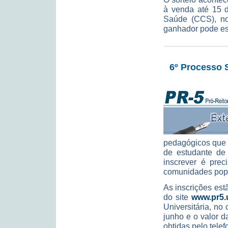
à venda até 15 
Saúde (CCS), n
ganhador pode esc
6º Processo 
pedagógicos que 
de estudante de 
inscrever é prec
comunidades popul
As inscrições est
do site
www.pr5.u
Universitária, n
junho e o valor 
obtidas pelo tele