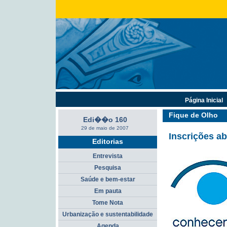
Página Inicial
Fique de Olho
Edi��o 160
29 de maio de 2007
Inscrições a
Editorias
Entrevista
Pesquisa
Saúde e bem-estar
Em pauta
Tome Nota
Urbanização e sustentabilidade
Agenda