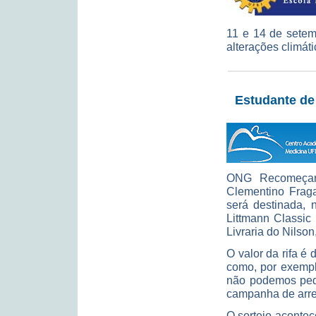
11 e 14 de setem
alterações climát
Estudante de
ONG Recomeçar 
Clementino Frag
será destinada,
Littmann Classic
Livraria do Nilso
O valor da rifa é
como, por exempl
não podemos pedi
campanha de arre
O sorteio acontece