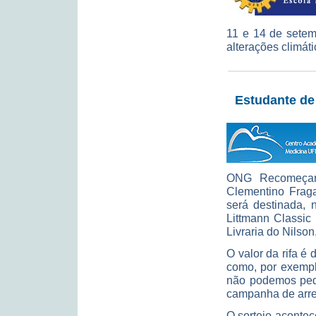
11 e 14 de setem
alterações climát
Estudante de
ONG Recomeçar 
Clementino Frag
será destinada,
Littmann Classic
Livraria do Nilso
O valor da rifa é
como, por exempl
não podemos pedi
campanha de arre
O sorteio acontece