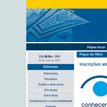
Página Inicial
Fique de Olho
Edi��o 160
29 de maio de 2007
Inscrições a
Editorias
Entrevista
Pesquisa
Saúde e bem-estar
Em pauta
Tome Nota
Urbanização e sustentabilidade
Agenda