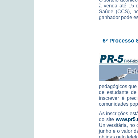
à venda até 15 
Saúde (CCS), n
ganhador pode esc
6º Processo 
pedagógicos que 
de estudante de 
inscrever é prec
comunidades popul
As inscrições est
do site
www.pr5.u
Universitária, n
junho e o valor 
obtidas pelo tele