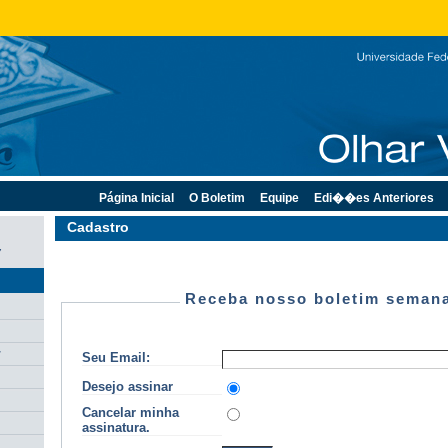
Página Inicial
O Boletim
Equipe
Edi��es Anteriores
Cadastro
7
Receba nosso boletim semana
r
Seu Email:
Desejo assinar
Cancelar minha
assinatura.