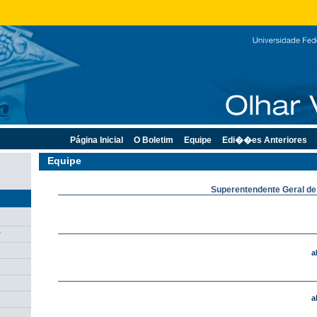
Página Inicial
O Boletim
Equipe
Edi��es Anteriores
Equipe
Superentendente Geral d
r
a
a