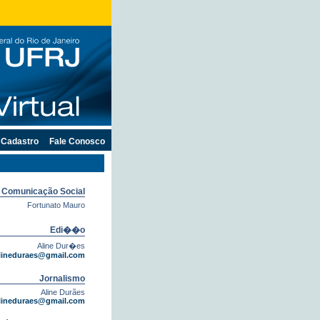
Cadastro
Fale Conosco
e Comunicação Social
Fortunato Mauro
Edi��o
Aline Dur�es
lineduraes@gmail.com
Jornalismo
Aline Durães
lineduraes@gmail.com