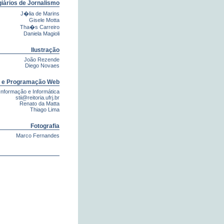
iários de Jornalismo
J�lia de Marins
Gisele Motta
Tha�s Carreiro
Daniela Magioli
Ilustração
João Rezende
Diego Novaes
 e Programação Web
Informação e Informática
stii@reitoria.ufrj.br
Renato da Matta
Thiago Lima
Fotografia
Marco Fernandes