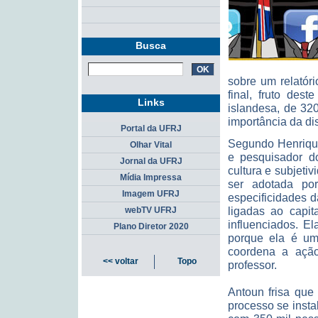
Busca
sobre um relatór
final, fruto des
Links
islandesa, de 320
importância da d
Portal da UFRJ
Segundo Henriqu
Olhar Vital
e pesquisador d
Jornal da UFRJ
cultura e subjeti
Mídia Impressa
ser adotada po
Imagem UFRJ
especificidades d
ligadas ao capit
webTV UFRJ
influenciados. E
Plano Diretor 2020
porque ela é um
coordena a ação 
<< voltar
Topo
professor.
Antoun frisa que
processo se insta