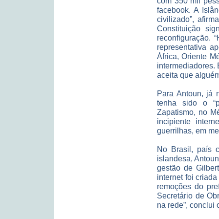
com 350 mil pess
facebook. A Islâ
civilizado”, afir
Constituição si
reconfiguração. 
representativa a
África, Oriente M
intermediadores. 
aceita que alguém
Para Antoun, já 
tenha sido o “p
Zapatismo, no Mé
incipiente inte
guerrilhas, em me
No Brasil, país
islandesa, Antoun
gestão de Gilber
internet foi criad
remoções do pref
Secretário de Ob
na rede”, conclui 