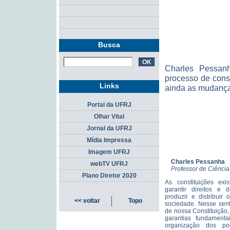
Busca
Charles Pessanh
processo de cons
Links
ainda as mudanças
Portal da UFRJ
Olhar Vital
Jornal da UFRJ
Mídia Impressa
Imagem UFRJ
Charles Pessanha
webTV UFRJ
Professor de Ciência
Plano Diretor 2020
As constituições exi
garantir direitos e 
produzir e distribuir
<< voltar
Topo
sociedade. Nesse sent
de nossa Constituição, “
garantias fundamenta
organização dos po