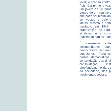
votar; é preciso contro
Pois, é a primeira vez
um jovem de 20 anos 
dentro de um regime c
que pode ser resumido
ser votado e defend
idéias. Mesmo a demo
mutilada, em 1947,
organização do Part
similares, e a con
registro do partido e d
É consensual, ent
desigualdades, qu
democráticos, são men
autoritários. Portan
países democrático
consolidação dos direi
consolidação in
aprofundamento da de
da sociedade, dos pa
movimentos sociais.