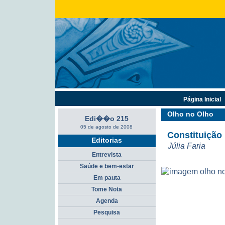
Página Inicial
Olho no Olho
Edi��o 215
05 de agosto de 2008
Constituição 
Editorias
Júlia Faria
Entrevista
Saúde e bem-estar
Em pauta
Tome Nota
Agenda
Pesquisa