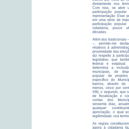
diretamente nos termo
Com isso, se abre 
participação popula
representação. Esse pr
em uma série de impo
participação popular 
cidadania, pouco ut
décadas.
Além dos tradicionais 
–, permito-me desta
relativos à administr
proximidade das eleiçõ
diz respeito à partici
legislativo, que tam
federal e estadual. 
determina a inclusã
municipais, de dispo
popular de projetos
específico do Munic
bairros, através da 
menos, cinco por cent
XIII); o segundo, que 
de fiscalização e co
contas dos Municíp
sessenta dias, anual
qualquer contribu
apreciação, o qual po
legitimidade, nos termos
As regras constitucio
agora à cidadania fa