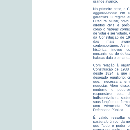
grande avanço.
No primeiro caso, a C
aggiornamento
em rel
garantias. O regime au
Ditadura Militar, priv
direitos civis e polí
como o
habeas corpu
de votar e ser votado.
da Constituição de 1
das mais avan
contemporâneo. Além d
histórica, inovou 
mecanismos de defes
habeas data e o manda
Com relação à organ
Constituição de 1988 
desde 1824, a que 
desejado equilíbrio: c
que, necessariament
negociar. Além diss
moderno e poderoso
responsável pela d
indisponíveis da soci
suas funções de forma
uma Advocacia Púb
Defensoria Pública.
É válido ressaltar q
parágrafo único, da n
que "todo o poder 
exerce por meio de re