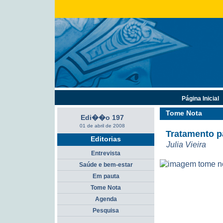
Página Inicial
Tome Nota
Edi��o 197
01 de abril de 2008
Tratamento p
Editorias
Julia Vieira
Entrevista
Saúde e bem-estar
Em pauta
Tome Nota
Agenda
Pesquisa