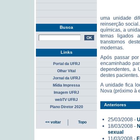
uma unidade dife
reinserção socia
Busca
químicas, a unid
temas ligados 
transtornos des
modernas.
Links
Após passar por 
encaminhado para
Portal da UFRJ
dependentes, a U
Olhar Vital
destes pacientes.
Jornal da UFRJ
A unidade fica l
Mídia Impressa
Nova (próximo à 
Imagem UFRJ
webTV UFRJ
Anteriores
Plano Diretor 2020
25/03/2008 -
U
<< voltar
Topo
18/03/2008 -
N
sexual
11/03/2008 -
E