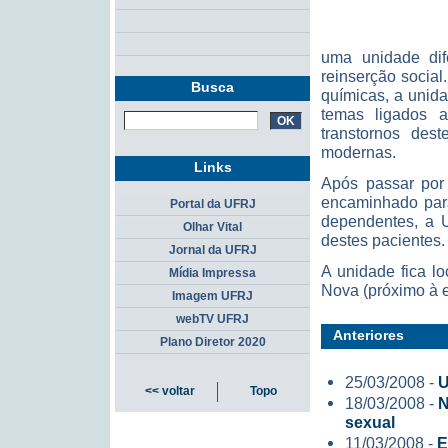
uma unidade dife
reinserção socia
Busca
químicas, a unid
temas ligados 
transtornos des
modernas.
Links
Após passar por 
encaminhado para
Portal da UFRJ
dependentes, a U
Olhar Vital
destes pacientes.
Jornal da UFRJ
A unidade fica l
Mídia Impressa
Nova (próximo à 
Imagem UFRJ
webTV UFRJ
Anteriores
Plano Diretor 2020
25/03/2008 -
U
<< voltar
Topo
18/03/2008 -
N
sexual
11/03/2008 -
E