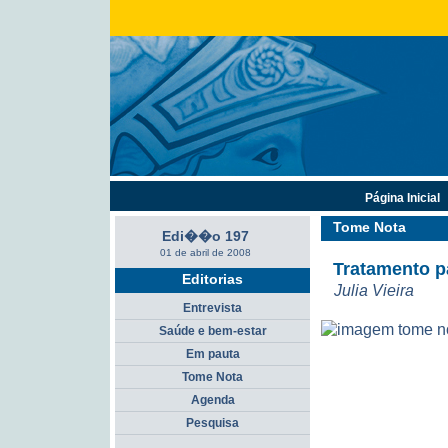
Página Inicial
Tome Nota
Edi��o 197
01 de abril de 2008
Tratamento p
Editorias
Julia Vieira
Entrevista
Saúde e bem-estar
Em pauta
Tome Nota
Agenda
Pesquisa