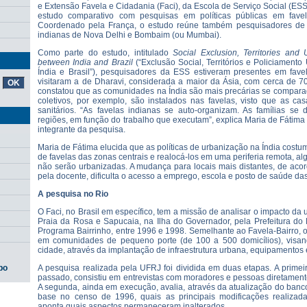
e Extensão Favela e Cidadania (Faci), da Escola de Serviço Social (ES
estudo comparativo com pesquisas em políticas públicas em favel
Coordenado pela França, o estudo reúne também pesquisadores de
indianas de Nova Delhi e Bombaim (ou Mumbai).
Como parte do estudo, intitulado
Social
Exclusion, Territories and
between India and Brazil
(“Exclusão Social, Territórios e Policiament
Índia e Brasil”), pesquisadores da ESS estiveram presentes em favel
visitaram a de Dharavi, considerada a maior da Ásia, com cerca de 70
constatou que as comunidades na Índia são mais precárias se compara
coletivos, por exemplo, são instalados nas favelas, visto que as c
sanitários. “As favelas indianas se auto-organizam. As famílias se 
regiões, em função do trabalho que executam”, explica Maria de Fátima
integrante da pesquisa.
Maria de Fátima elucida que as políticas de urbanização na Índia cos
de favelas das zonas centrais e realocá-los em uma periferia remota, 
não serão urbanizadas. A mudança para locais mais distantes, de aco
pela docente, dificulta o acesso a emprego, escola e posto de saúde da
A pesquisa no Rio
O Faci, no Brasil em específico, tem a missão de analisar o impacto da
Praia da Rosa e Sapucaia, na Ilha do Governador, pela Prefeitura do 
Programa Bairrinho, entre 1996 e 1998. Semelhante ao Favela-Bairro, 
em comunidades de pequeno porte (de 100 a 500 domicílios), visan
cidade, através da implantação de infraestrutura urbana, equipamentos e
A pesquisa realizada pela UFRJ foi dividida em duas etapas. A primei
po
passado, consistiu em entrevistas com moradores e pessoas diretamen
A segunda, ainda em execução, avalia, através da atualização do ban
base no censo de 1996, quais as principais modificações realiza
aponta quais aspectos permaneceram inalterados.