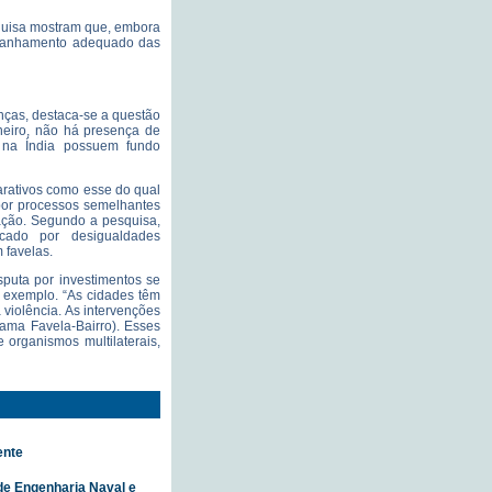
squisa mostram que, embora
mpanhamento adequado das
enças, destaca-se a questão
neiro, não há presença de
os na Índia possuem fundo
rativos como esse do qual
por processos semelhantes
zação. Segundo a pesquisa,
cado por desigualdades
 favelas.
sputa por investimentos se
 exemplo. “As cidades têm
violência. As intervenções
ma Favela-Bairro). Esses
organismos multilaterais,
ente
de Engenharia Naval e