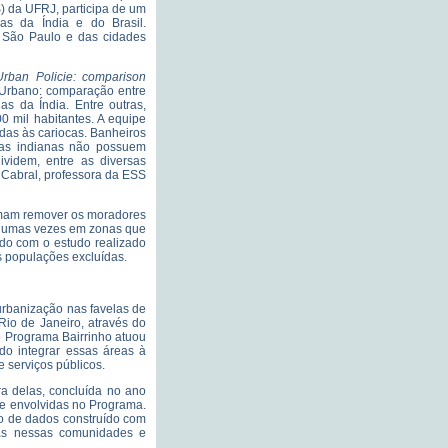
S) da UFRJ, participa de um
as da Índia e do Brasil.
 São Paulo e das cidades
 Urban Policie: comparison
o Urbano: comparação entre
as da Índia. Entre outras,
0 mil habitantes. A equipe
das às cariocas. Banheiros
asas indianas não possuem
dividem, entre as diversas
 Cabral, professora da ESS
tumam remover os moradores
algumas vezes em zonas que
rdo com o estudo realizado
s populações excluídas.
 urbanização nas favelas de
Rio de Janeiro, através do
o Programa Bairrinho atuou
do integrar essas áreas à
 serviços públicos.
ra delas, concluída no ano
te envolvidas no Programa.
co de dados construído com
das nessas comunidades e