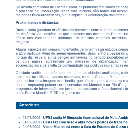
De acordo com Maria de Fátima Cabral, os primeiros resultados da pe
o processo de urbanização tenha sido iniciado, não houve um aco
melhorias físico-urbanísticas, o que implicou a deterioração das obras.
Proximidades e distâncias
Brasil e Índia guardam distâncias consideráveis entre si. Entre as difer
da violência. Ao contrário do que acontece nas favelas do Rio de Ja
tráfico nas comunidades indianas. Os conflitos violentos ocorrid
religioso.
Alguns aspectos em comum, no entanto, permitem traçar estudos compa
a ESS participa. Além de serem emergentes, Brasil e Índia passaram 
no que diz respeito à intervenção em favelas no período pós-globali
os dois países apresentam um processo de urbanização mar
socioespaciais e pela falta de continuidade das políticas implantadas em
O estudo verificou também que, em todas as cidades analisadas, a di
acirra por ocasião de eventos esportivos, como a Copa do Mundo, por
que mostrar uma imagem mais bonita, que não comporte a pobreza e a 
do tipo
upgrading
podem ser observadas em Mumbai e no Rio (Progra
programas de intervenção em favelas contam com o financiamento de 
como Banco Mundial, BIRD etc.”, diz o estudo.
Anteriores
07/07/2009 -
UFRJ sedia IV Simpósio Internacional do Meio Ambi
01/07/2009 -
UFRJ faz concurso e abre novos postos de trabalho
24/06/2009 -
Victor Muanis dá nome a Sala de Estudos do Curso 