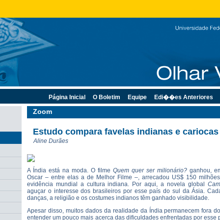
Página Inicial
O Boletim
Equipe
Edi��es Anteriores
Zoom
Estudo compara favelas indianas e cariocas
Aline Durães
A Índia está na moda. O filme
Quem quer ser milionário?
ganhou, em 
Oscar – entre elas a de Melhor Filme –, arrecadou US$ 150 milhões
evidência mundial a cultura indiana. Por aqui, a novela global
Cam
aguçar o interesse dos brasileiros por esse país do sul da Ásia. Cada
danças, a religião e os costumes indianos têm ganhado visibilidade.
Apesar disso, muitos dados da realidade da Índia permanecem fora do
entender um pouco mais acerca das dificuldades enfrentadas por esse 