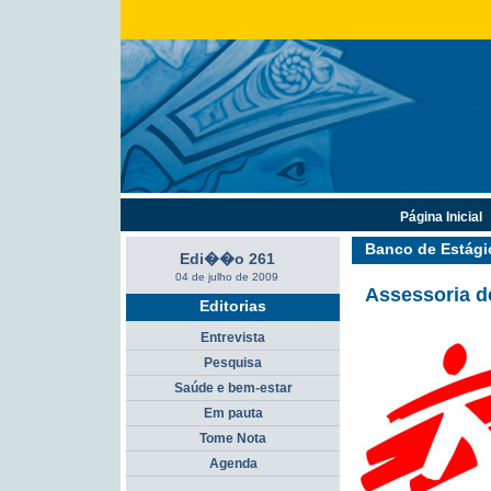
Página Inicial
Banco de Estági
Edi��o 261
04 de julho de 2009
Assessoria d
Editorias
Entrevista
Pesquisa
Saúde e bem-estar
Em pauta
Tome Nota
Agenda