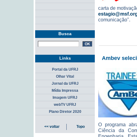
carta de motivaçã
estagio@msf.org
comunicação".
Busca
Ambev seleci
Links
Portal da UFRJ
Olhar Vital
Jornal da UFRJ
Mídia Impressa
Imagem UFRJ
webTV UFRJ
Plano Diretor 2020
O programa abra
<< voltar
Topo
Ciência da Comp
Engenharia, Esta