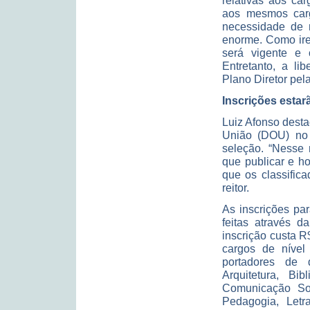
relativas aos car
aos mesmos carg
necessidade de r
enorme. Como ire
será vigente e 
Entretanto, a l
Plano Diretor pel
Inscrições estar
Luiz Afonso desta
União (DOU) no 
seleção. “Nesse 
que publicar e ho
que os classific
reitor.
As inscrições pa
feitas através d
inscrição custa R
cargos de nível
portadores de d
Arquitetura, Bib
Comunicação Soci
Pedagogia, Letr