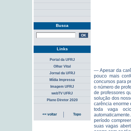
Busca
Links
Portal da UFRJ
Olhar Vital
— Apesar da carê
Jornal da UFRJ
pouco mais confo
Mídia Impressa
concursos para p
o número de prof
Imagem UFRJ
de professores qu
webTV UFRJ
solução dos noss
Plano Diretor 2020
carência enorme 
toda vaga oci
automaticamente
<< voltar
Topo
período compreen
suas vagas abert