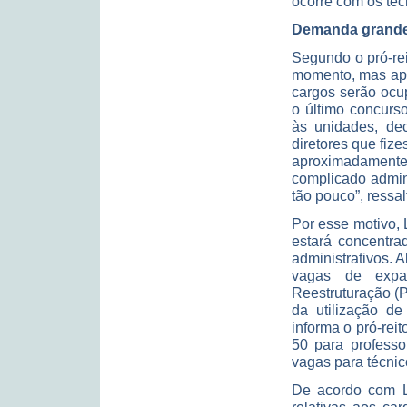
ocorre com os téc
Demanda grande,
Segundo o pró-rei
momento, mas apen
cargos serão ocu
o último concur
às unidades, dec
diretores que fiz
aproximadamente
complicado admin
tão pouco”, ressal
Por esse motivo,
estará concentra
administrativos. 
vagas de expa
Reestruturação (
da utilização de
informa o pró-rei
50 para professo
vagas para técnic
De acordo com L