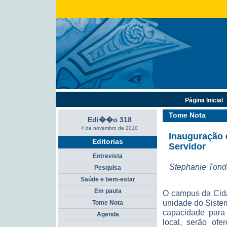
Página Inicial
Tome Nota
Edi��o 318
4 de novembro de 2010
Inauguração 
Editorias
Servidor
Entrevista
Stephanie Tond
Pesquisa
Saúde e bem-estar
Em pauta
O campus da Cidad
unidade do Siste
Tome Nota
capacidade para 
Agenda
local, serão of