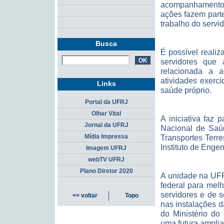
acompanhamento d
ações fazem part
trabalho do servid
Busca
É possível realiz
servidores que
relacionada a a
atividades exerc
Links
saúde próprio.
Portal da UFRJ
Olhar Vital
A iniciativa faz
Jornal da UFRJ
Nacional de Saúd
Transportes Terre
Mídia Impressa
Instituto de Enge
Imagem UFRJ
webTV UFRJ
Plano Diretor 2020
A unidade na UFR
federal para mel
servidores e de 
<< voltar
Topo
nas instalações 
do Ministério do
uma futura amplia