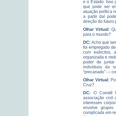
e o Estado. Isso 
que pode ser en
atuação política n
a partir daí pod
direção do futuro
Olhar Virtual:
Qua
para o mundo?
DC:
Acho que tam
foi empregado de 
com exércitos, 
organizada e mobi
poder de juntar 
indivíduos da
“precariado” ― co
Olhar Virtual:
Pod
Cruz?
DC:
O Comitê P
associação civil
interesses corpor
envolve grupos d
complicada em re