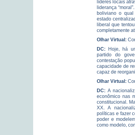
líderes locais at
liderança “moral”
boliviano o qua
estado centraliza
liberal que tento
completamente at
Olhar Virtual:
Com
DC:
Hoje, há um
partido do gov
contestação popu
capacidade de re
capaz de reorgani
Olhar Virtual:
Com
DC:
A nacionaliz
econômico nas m
constitucional. 
XX. A nacionali
políticas e fazer
poder e modelem
como modelo, co