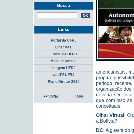
Busca
Links
Portal da UFRJ
Olhar Vital
Jornal da UFRJ
Mídia Impressa
Imagem UFRJ
americanistas, mu
webTV UFRJ
própria possibil
Plano Diretor 2020
período recente
organização dos 
deveria ser colo
<< voltar
Topo
que com isso se p
conceituais.
Olhar Virtual:
O q
a Bolívia?
DC:
A guerra do g