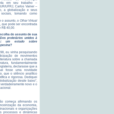
enta em seu trabalho –
PUR/UFRJ, Carlos Vainer –
o, a globalização e seus
 sociais, tomando como
e o assunto, o
Olhar Virtual
, que pode ser encontrada
e R$ 40,00.
 escolha do assunto de sua
Dos proletários unidos à
ça: um estudo sobre
mpesina
?
8, eu vinha pesquisando
icipação de movimentos
literatura sobre a chamada
ratura, fundamentalmente
nglaterra, declarasse que a
nal fosse uma novidade
 que o silêncio analítico
tífica e rigorosa. Dediquei
lobalização desde baixo”,
 verdadeiramente novo e o
acional.
ção começa afirmando os
nanceirização da economia,
tinacionais e organizações
es processos e dinâmicas