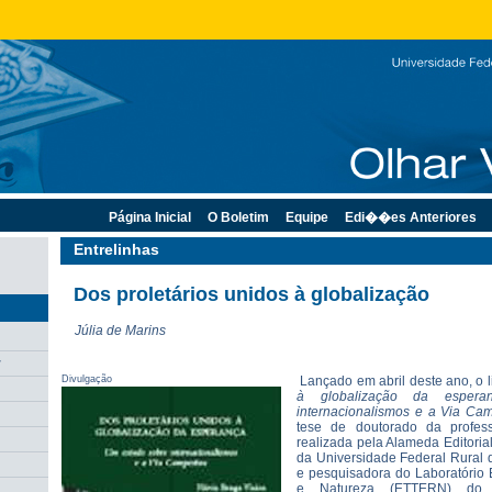
Página Inicial
O Boletim
Equipe
Edi��es Anteriores
Entrelinhas
Dos proletários unidos à globalização
Júlia de Marins
r
Divulgação
Lançado em abril deste ano, o l
à globalização da espera
internacionalismos e a Via Ca
tese de doutorado da profess
realizada pela Alameda Editoria
da Universidade Federal Rural 
e pesquisadora do Laboratório E
e Natureza (ETTERN) do In