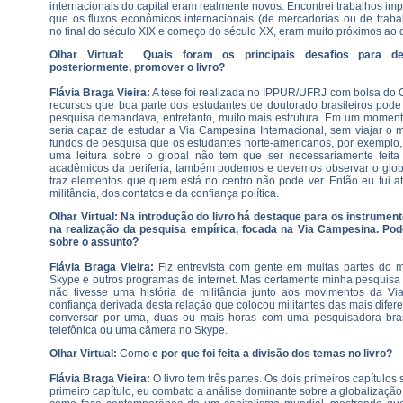
internacionais do capital eram realmente novos. Encontrei trabalhos i
que os fluxos econômicos internacionais (de mercadorias ou de traba
no final do século XIX e começo do século XX, eram muito próximos ao qu
Olhar Virtual: Quais foram os principais desafios para d
posteriormente, promover o livro?
Flávia Braga Vieira:
A tese foi realizada no IPPUR/UFRJ com bolsa do CN
recursos que boa parte dos estudantes de doutorado brasileiros pode
pesquisa demandava, entretanto, muito mais estrutura. Em um moment
seria capaz de estudar a Via Campesina Internacional, sem viajar o 
fundos de pesquisa que os estudantes norte-americanos, por exemplo,
uma leitura sobre o global não tem que ser necessariamente feita
acadêmicos da periferia, também podemos e devemos observar o globa
traz elementos que quem está no centro não pode ver. Então eu fui at
militância, dos contatos e da confiança política.
Olhar Virtual: Na introdução do livro há destaque para os instrume
na realização da pesquisa empírica, focada na Via Campesina. Pod
sobre o assunto?
Flávia Braga Vieira:
Fiz entrevista com gente em muitas partes do m
Skype e outros programas de internet. Mas certamente minha pesquisa 
não tivesse uma história de militância junto aos movimentos da Vi
confiança derivada desta relação que colocou militantes das mais dife
conversar por uma, duas ou mais horas com uma pesquisadora brasi
telefônica ou uma câmera no Skype.
Olhar Virtual:
Com
o e por que foi feita a divisão dos temas no livro?
Flávia Braga Vieira:
O livro tem três partes. Os dois primeiros capítulo
primeiro capítulo, eu combato a análise dominante sobre a globalização