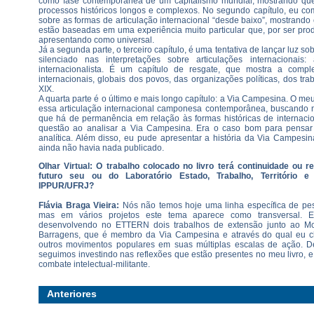
como fase contemporânea de um capitalismo mundial, mostrando qu
processos históricos longos e complexos. No segundo capítulo, eu co
sobre as formas de articulação internacional “desde baixo”, mostrando
estão baseadas em uma experiência muito particular que, por ser pro
apresentando como universal.
Já a segunda parte, o terceiro capítulo, é uma tentativa de lançar luz s
silenciado nas interpretações sobre articulações internacionais
internacionalista. É um capítulo de resgate, que mostra a compl
internacionais, globais dos povos, das organizações políticas, dos tr
XIX.
A quarta parte é o último e mais longo capítulo: a Via Campesina. O me
essa articulação internacional camponesa contemporânea, buscando 
que há de permanência em relação às formas históricas de internacio
questão ao analisar a Via Campesina. Era o caso bom para pensar 
analítica. Além disso, eu pude apresentar a história da Via Campesi
ainda não havia nada publicado.
Olhar Virtual: O trabalho colocado no livro terá continuidade ou
futuro seu ou do Laboratório Estado, Trabalho, Território 
IPPUR/UFRJ?
Flávia Braga Vieira:
Nós não temos hoje uma linha específica de pes
mas em vários projetos este tema aparece como transversal. Eu
desenvolvendo no ETTERN dois trabalhos de extensão junto ao Mo
Barragens, que é membro da Via Campesina e através do qual eu ch
outros movimentos populares em suas múltiplas escalas de ação. D
seguimos investindo nas reflexões que estão presentes no meu livro, 
combate intelectual-militante.
Anteriores