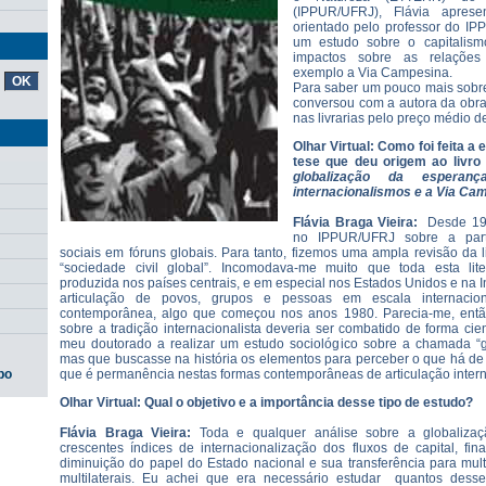
(IPPUR/UFRJ), Flávia apres
orientado pelo professor do IP
um estudo sobre o capitalism
impactos sobre as relações
exemplo a Via Campesina.
Para saber um pouco mais sobr
conversou com a autora da obra
nas livrarias pelo preço médio d
Olhar Virtual: Como foi feita a
tese que deu origem ao livro
globalização da esperan
internacionalismos e a Via Ca
Flávia Braga Vieira:
Desde 199
no IPPUR/UFRJ sobre a part
sociais em fóruns globais. Para tanto, fizemos uma ampla revisão da 
“sociedade civil global”. Incomodava-me muito que toda esta lite
produzida nos países centrais, e em especial nos Estados Unidos e na I
articulação de povos, grupos e pessoas em escala internacio
contemporânea, algo que começou nos anos 1980. Parecia-me, então,
sobre a tradição internacionalista deveria ser combatido de forma cien
meu doutorado a realizar um estudo sociológico sobre a chamada “g
mas que buscasse na história os elementos para perceber o que há de
que é permanência nestas formas contemporâneas de articulação intern
po
Olhar Virtual: Qual o objetivo e a importância desse tipo de estudo?
Flávia Braga Vieira:
Toda e qualquer análise sobre a globaliza
crescentes índices de internacionalização dos fluxos de capital, fi
diminuição do papel do Estado nacional e sua transferência para mul
multilaterais. Eu achei que era necessário estudar quantos dess