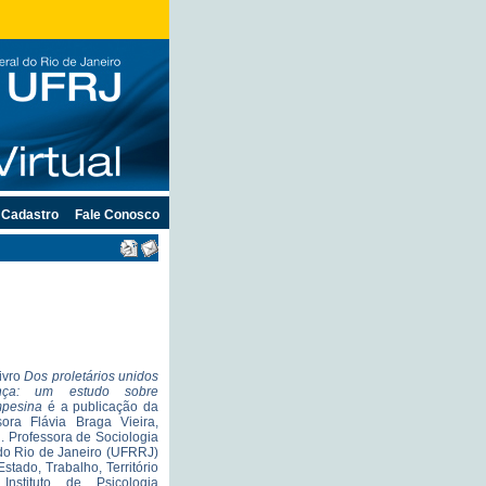
Cadastro
Fale Conosco
ivro
Dos proletários unidos
nça: um estudo sobre
mpesina
é a publicação da
ora Flávia Braga Vieira,
l. Professora de Sociologia
do Rio de Janeiro (UFRRJ)
stado, Trabalho, Território
stituto de Psicologia