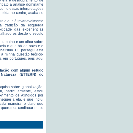
e ela é desdobramento de
mbato a análise dominante
 como essas interpretações
duzida no centro, acaba se
obre o que é invariavelmente
: a tradição da esquerda
exidade das experiências
abalhadores desde o século
u trabalho é um olhar sobre
nela o que há de novo e o
nalismo. Eu persegui esta
a minha questão teórico-
na em português, pois aqui
 relação com algum estudo
e Natureza (ETTERN) do
quisa sobre globalização,
, particularmente, estou
vimento de Atingidos por
eguei a ela, e que inclui
esta maneira, é claro que
e queremos continuar neste