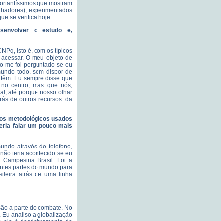
mportantíssimos que mostram
lhadores), experimentados
e se verifica hoje.
esenvolver o estudo e,
Pq, isto é, com os típicos
 acessar. O meu objeto de
o me foi perguntado se eu
mundo todo, sem dispor de
 têm. Eu sempre disse que
 no centro, mas que nós,
l, até porque nosso olhar
rás de outros recursos: da
ntos metodológicos usados
eria falar um pouco mais
undo através de telefone,
não teria acontecido se eu
a Campesina Brasil. Foi a
rentes partes do mundo para
leira atrás de uma linha
s são a parte do combate. No
. Eu analiso a globalização