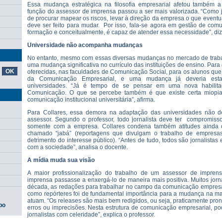
Essa mudança estratégica na filosofia empresarial afetou também a p
função do assessor de imprensa passou a ser mais valorizada. “Como j
de procurar mapear os riscos, levar à direção da empresa o que eventu
deve ser feito para mudar. Por isso, fala-se agora em gestão de comun
formação e conceitualmente, é capaz de atender essa necessidade”, diz 
Universidade não acompanha mudanças
No entanto, mesmo com essas diversas mudanças no mercado de traba
uma mudança significativa no currículo das instituições de ensino. Para 
oferecidas, nas faculdades de Comunicação Social, para os alunos qu
da Comunicação Empresarial, e uma mudança já deveria esta
universidades. “Já é tempo de se pensar em uma nova habilit
Comunicação. O que se percebe também é que existe certa miopi
comunicação institucional universitária”, afirma.
Para Collares, essa demora na adaptação das universidades não d
assessor. Segundo o professor, todo jornalista deve ter compromis
somente com a empresa. Collares condena também atitudes ainda
chamado “jabá” (reportagens que divulgam o trabalho de empresa
detrimento do interesse público). “Antes de tudo, todos são jornalist
com a sociedade”, analisa o docente.
A mídia muda sua visão
A maior profissionalização do trabalho de um assessor de impren
imprensa passasse a enxergá-lo de maneira mais positiva. Muitos jorna
década, as redações para trabalhar no campo da comunicação empresar
como repórteres foi de fundamental importância para a mudança na m
atuam. “Os releases são mais bem redigidos, ou seja, praticamente pro
po
erros ou imprecisões. Nesta estrutura de comunicação empresarial, p
jornalistas com celeridade”, explica o professor.