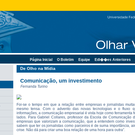
Página Inicial
O Boletim
Equipe
Edi��es Anteriores
De Olho na Mídia
Comunicação, um investimento
Fernanda Turino
Foi-se o tempo em que a relação entre empresas e jornalistas muitas
r
mesmo tensa. Com o advento das novas tecnologias e o fluxo q
informações, a comunicação empresarial é vista hoje como ferramenta
lados. Para Gabriel Collares, professor da Escola de Comunicação
empresas que valorizam a comunicação, que a entendem como invest
sabem que ter os jornalistas como parceiros é de suma importância, 
crise. Não dá para criar uma boa relação de uma hora para outra”.