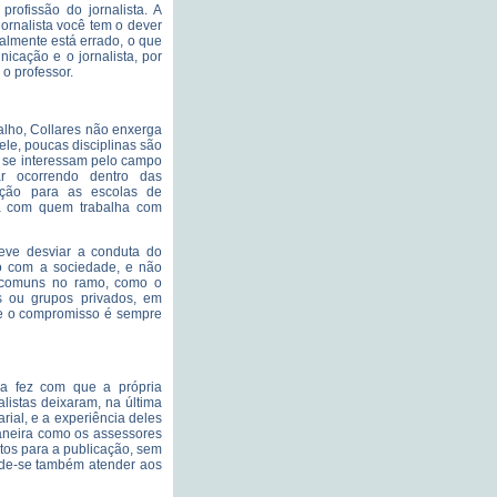
rofissão do jornalista. A
ornalista você tem o dever
almente está errado, o que
icação e o jornalista, por
o professor.
lho, Collares não enxerga
ele, poucas disciplinas são
e se interessam pelo campo
r ocorrendo dentro das
ação para as escolas de
a com quem trabalha com
eve desviar a conduta do
so com a sociedade, e não
 comuns no ramo, como o
s ou grupos privados, em
as e o compromisso é sempre
sa fez com que a própria
listas deixaram, na última
ial, e a experiência deles
aneira como os assessores
ntos para a publicação, sem
ode-se também atender aos