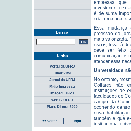
empresas que 
investimento e nã
é de suma impor
criar uma boa rel
Essa mudança es
Busca
profissão do jor
mais valorizada.
riscos, levar à d
deve ser feito
comunicação e o 
Links
atender essa nece
Portal da UFRJ
Universidade n
Olhar Vital
No entanto, mesm
Jornal da UFRJ
Collares não e
Mídia Impressa
instituições de 
Imagem UFRJ
faculdades de Co
webTV UFRJ
campo da Comuni
ocorrendo dentr
Plano Diretor 2020
nova habilitaçã
também é que ex
<< voltar
Topo
institucional unive