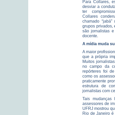
Para Collares, 
desviar a condut
ter compromiss
Collares conde
chamado “jabá” 
grupos privados, 
são jornalistas 
docente.
A mídia muda su
A maior profissio
que a própria im
Muitos jornalista
no campo da co
repórteres foi 
como os assessor
praticamente pro
estrutura de co
jornalistas com ce
Tais mudanças l
assessores de im
UFRJ mostrou que
Rio de Janeiro é