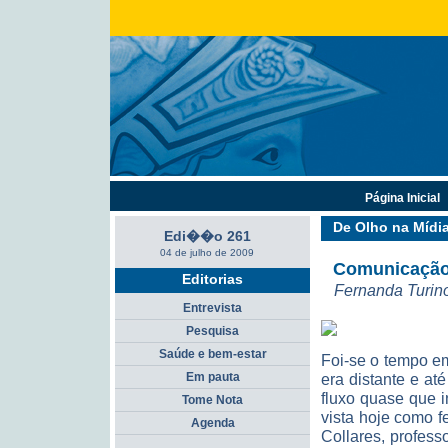
Página Inicial
De Olho na Mídi
Edi��o 261
04 de julho de 2009
Comunicação
Editorias
Fernanda Turin
Entrevista
Pesquisa
Saúde e bem-estar
Foi-se o tempo em
Em pauta
era distante e a
fluxo quase que 
Tome Nota
vista hoje como 
Agenda
Collares, profes