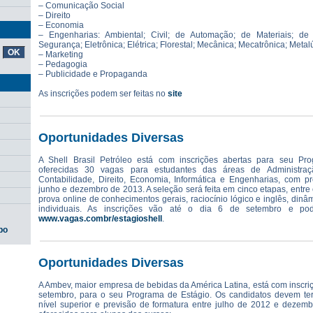
– Comunicação Social
– Direito
– Economia
– Engenharias: Ambiental; Civil; de Automação; de Materiais; d
Segurança; Eletrônica; Elétrica; Florestal; Mecânica; Mecatrônica; Metal
– Marketing
– Pedagogia
– Publicidade e Propaganda
As inscrições podem ser feitas no
site
Oportunidades Diversas
A Shell Brasil Petróleo está com inscrições abertas para seu Pr
oferecidas 30 vagas para estudantes das áreas de Administraç
Contabilidade, Direito, Economia, Informática e Engenharias, com pr
junho e dezembro de 2013. A seleção será feita em cinco etapas, entre e
prova online de conhecimentos gerais, raciocínio lógico e inglês, dinâ
individuais. As inscrições vão até o dia 6 de setembro e pod
www.vagas.combr/estagioshell
.
po
Oportunidades Diversas
A Ambev, maior empresa de bebidas da América Latina, está com inscriç
setembro, para o seu Programa de Estágio. Os candidatos devem ter 
nível superior e previsão de formatura entre julho de 2012 e dezem