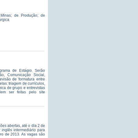
e Minas; de Produção; de
úrgica
ograma de Estágio. Serão
ão, Comunicação Social,
evisão de formatura entre
las: triagem de currículos,
mica de grupo e entrevistas
em ser feitas pelo site
ões abertas, até o dia 2 de
inglês intermediário para
bro de 2013. As vagas são