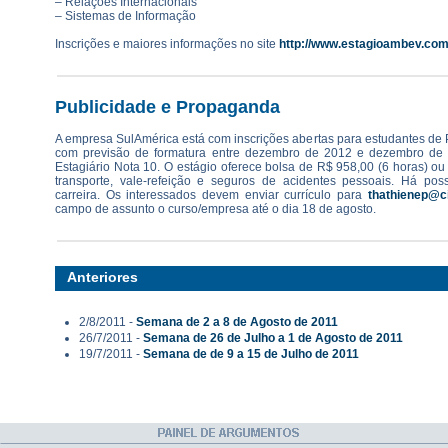
– Relações Internacionais
– Sistemas de Informação
Inscrições e maiores informações no site
http://www.estagioambev.com
Publicidade e Propaganda
A empresa SulAmérica está com inscrições abertas para estudantes de
com previsão de formatura entre dezembro de 2012 e dezembro de
Estagiário Nota 10. O estágio oferece bolsa de R$ 958,00 (6 horas) ou
transporte, vale-refeição e seguros de acidentes pessoais. Há poss
carreira. Os interessados devem enviar currículo para
thathienep@ci
campo de assunto o curso/empresa até o dia 18 de agosto.
Anteriores
2/8/2011 -
Semana de 2 a 8 de Agosto de 2011
26/7/2011 -
Semana de 26 de Julho a 1 de Agosto de 2011
19/7/2011 -
Semana de de 9 a 15 de Julho de 2011