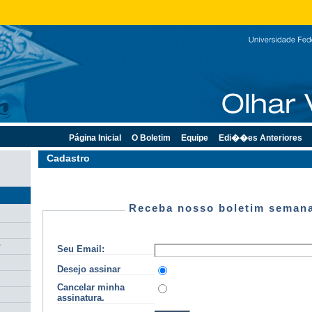
Página Inicial
O Boletim
Equipe
Edi��es Anteriores
Cadastro
Receba nosso boletim semana
r
Seu Email:
Desejo assinar
Cancelar minha
assinatura.