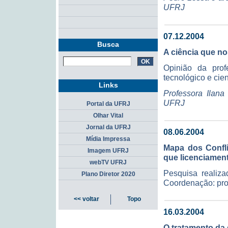
UFRJ
07.12.2004
Busca
A ciência que no
Opinião da prof
tecnológico e cien
Links
Professora Ilana
UFRJ
Portal da UFRJ
Olhar Vital
Jornal da UFRJ
08.06.2004
Mídia Impressa
Mapa dos Confli
Imagem UFRJ
que licenciament
webTV UFRJ
Pesquisa reali
Plano Diretor 2020
Coordenação: pro
<< voltar
Topo
16.03.2004
O tratamento da