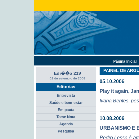
Página Inicial
PAINEL DE AR
Edi��o 219
02 de setembro de 2008
05.10.2006
Editorias
Play it again, Ja
Entrevista
Ivana Bentes, pe
Saúde e bem-estar
Em pauta
Tome Nota
10.08.2006
Agenda
URBANISMO E
Pesquisa
Pedro Lessa é ar