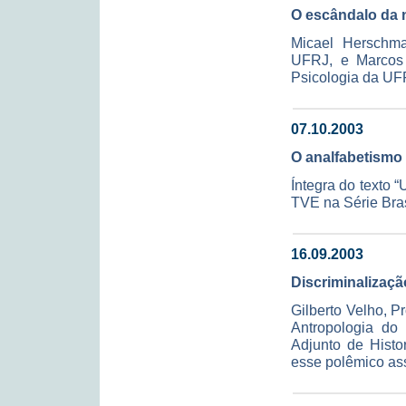
O escândalo da n
Micael Herschma
UFRJ, e Marcos J
Psicologia da UFR
07.10.2003
O analfabetismo 
Íntegra do texto 
TVE na Série Bras
16.09.2003
Discriminalizaç
Gilberto Velho, P
Antropologia do
Adjunto de Histor
esse polêmico as