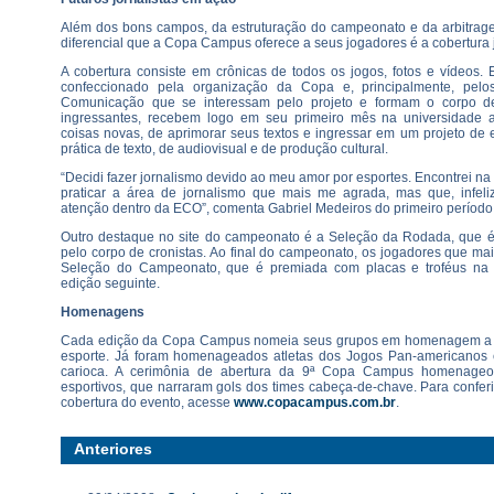
Além dos bons campos, da estruturação do campeonato e da arbitrage
diferencial que a Copa Campus oferece a seus jogadores é a cobertura j
A cobertura consiste em crônicas de todos os jogos, fotos e vídeos. 
confeccionado pela organização da Copa e, principalmente, pel
Comunicação que se interessam pelo projeto e formam o corpo de
ingressantes, recebem logo em seu primeiro mês na universidade 
coisas novas, de aprimorar seus textos e ingressar em um projeto de 
prática de texto, de audiovisual e de produção cultural.
“Decidi fazer jornalismo devido ao meu amor por esportes. Encontrei
praticar a área de jornalismo que mais me agrada, mas que, infel
atenção dentro da ECO”, comenta Gabriel Medeiros do primeiro período
Outro destaque no site do campeonato é a Seleção da Rodada, que é 
pelo corpo de cronistas. Ao final do campeonato, os jogadores que m
Seleção do Campeonato, que é premiada com placas e troféus na 
edição seguinte.
Homenagens
Cada edição da Copa Campus nomeia seus grupos em homenagem a 
esporte. Já foram homenageados atletas dos Jogos Pan-americanos
carioca. A cerimônia de abertura da 9ª Copa Campus homenageo
esportivos, que narraram gols dos times cabeça-de-chave. Para confe
cobertura do evento, acesse
www.copacampus.com.br
.
Anteriores