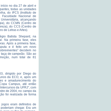
nício no dia 27 de abril e
ipantes, todas as unidades
ha, do IFCS (Instituto de
da Faculdade Nacional de
Universitária, alcançando
gia), do CCMN (Centro de
ureza), do CCS (Centro de
o de Letras e Artes).
égio Batista Shepard, na
al. Na primeira fase, eles
as. Após a primeira fase,
puta e é feito um novo
sobreviventes” decidem no
a taça de campeão. São ao
moção, num total de 81
03, dirigido por Diego do
lunos da ECO, e, após um
ões e amadurecimento do
ra Copa Campus, até então
Intercursos da UFRJ”, com
stre de 2004, no campo da
ção foi realizada de forma
s jogos eram definidos de
 poderiam chegar. Era um