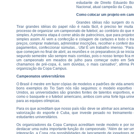
estudante de Direito Eduardo Bo
Nacional, atual campeão da Copa.
Como colocar um projeto em ca
Grandes idéias não surgem do na
Tirar grandes idéias do papel não é nada fácil, é preciso ter muit
processo de organizar um campeonato de futebol, ao contrário do que
simples. A primeira etapa é correr atrás de patrocínios, que para projeto
simples assim. Aí vem a confecção e colagem de cartazes e todo o tr
preços, comprar materiais, administrar inscrições, recolher e conferir 
pagamentos, confeccionar súmulas... Ufa! É um trabalho imenso. “Par
que começam no final de abril, as reuniões e os preparativos já se inic
segundo semestre são sempre mais corridas, pois o nosso tempo fica 
um campeonato em meados de julho para começar outro em Sete
chamamos de pré-copa, é, sem dúvidas, o mais cansativo”, afirma Pr
organização da Copa Campus.
Campeonatos universitários
O Brasil é mestre em fazer cópias de modelos e padrões de vida amer
bons exemplos do Tio Sam nós não seguimos: o modelo esportivo un
Unidos, as universidades são grandes fontes de talentos esportivos,
como o basquete e o futebol americano, ambos com uma forte liga unive
para as equipes olímpicas.
Para os que acreditam que nosso país não deve se alinhar aos americ
valorização do esporte é Cuba, que investe pesado no treinamento d
estudantes universitários.
Os organizadores da Copa Campus acreditam neste modelo e por is
destacar uma outra importante função do campeonato. “Além de ser um
integração, a Copa cria possibilidades de lançamento de jogadores p