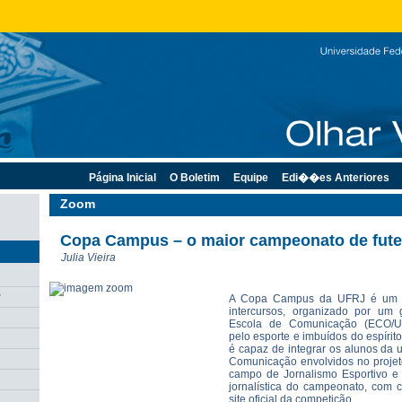
Página Inicial
O Boletim
Equipe
Edi��es Anteriores
Zoom
Copa Campus – o maior campeonato de fut
Julia Vieira
r
A Copa Campus da UFRJ é um to
intercursos, organizado por um
Escola de Comunicação (ECO/UF
pelo esporte e imbuídos do espírito
é capaz de integrar os alunos da 
Comunicação envolvidos no projet
campo de Jornalismo Esportivo e 
jornalística do campeonato, com c
site oficial da competição.