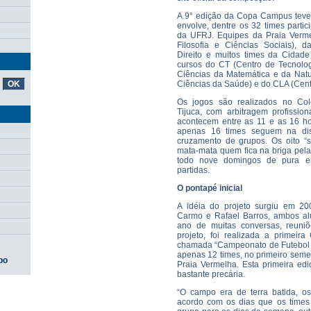
A 9° edição da Copa Campus teve i
envolve, dentre os 32 times partic
da UFRJ. Equipes da Praia Vermel
Filosofia e Ciências Sociais), 
Direito e muitos times da Cidade 
cursos do CT (Centro de Tecnolo
Ciências da Matemática e da Nat
Ciências da Saúde) e do CLA (Centr
Os jogos são realizados no Col
Tijuca, com arbitragem profission
acontecem entre as 11 e as 16 hor
apenas 16 times seguem na dis
cruzamento de grupos. Os oito “
mata-mata quem fica na briga pel
todo nove domingos de pura e
partidas.
O pontapé inicial
A idéia do projeto surgiu em 20
Carmo e Rafael Barros, ambos a
ano de muitas conversas, reuni
projeto, foi realizada a primei
chamada “Campeonato de Futebol 
apenas 12 times, no primeiro seme
po
Praia Vermelha. Esta primeira edi
bastante precária.
“O campo era de terra batida, o
acordo com os dias que os times