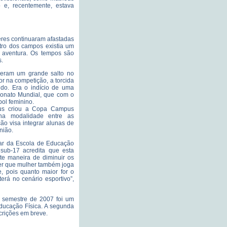
 e, recentemente, estava
eres continuaram afastadas
tro dos campos existia um
 aventura. Os tempos são
s.
deram um grande salto no
or na competição, a torcida
ndo. Era o indício de uma
eonato Mundial, que com o
bol feminino.
us criou a Copa Campus
na modalidade entre as
ão visa integrar alunas de
nião.
lar da Escola de Educação
 sub-17 acredita que esta
nte maneira de diminuir os
der que mulher também joga
, pois quanto maior for o
erá no cenário esportivo”,
 semestre de 2007 foi um
ducação Física. A segunda
crições em breve.