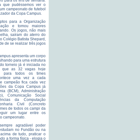
ro para os fins de semana.
ara que pudéssemos ver o
 um campeonato de futebol
alizador da Copa Campus.
tos para a Organização
cação e tomou maiores
rando. Os jogos, não mais
elha, saíram do aterro do
o Colégio Batista Shepard,
de de se realizar três jogos
Campus apresenta um corpo
alhando para uma estrutura
o torneio já é iniciada no
z que as 32 vagas hoje
es para todos os times
contece uma vez a cada
de campeão fica cada vez
ões da Copa Campus já
mia (BCM), Administração
, Comunicação Social
iências da Computação
nharia Civil (Concreto
Times de todos os
campi
da
guir um lugar entre os
do campeonato.
sempre agradável poder
estudam no Fundão ou na
acima de tudo, praticar o
o a forma física - elogia o