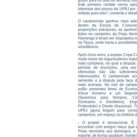
grupo para os dias da semana, out
Este primeiro contato serviu p
interesse dos alunos da UFRJ por
voltado para eles”, comenta o ide
O campeonato ganhou mais adep
dentro da Escola de Comuni
proporções estruturais, se aprimo
feitos no campinho da Praia Verm
Flamengo e foram ser disputados n
na Tijuca, onde havia a possibilida
simultâneos.
Após cinco anos, a equipe Copa 
muito maior de organizadores trab
mais complexa, na qual a disputa d
período de inscrições, uma ve
oferecidas não são suficient
interessados. O campeonato a
semestre e a disputa pela taça 
mais acirrada. No
hall
de campe
estão presentes times de Econo
(Onze Homens e um Segredo)
(Severinos para Sempre), C
(Goleados e Demitidos), Enge
Protendido) e Direito (Nacional). 
UFRJ agora brigam para conse
campeões, um espaço na história 
- O projeto é sensacional. É 
encontrar com amigos meus que 
Praia Vermelha aos domingos, e 
esporte, de forma saudável, mantend