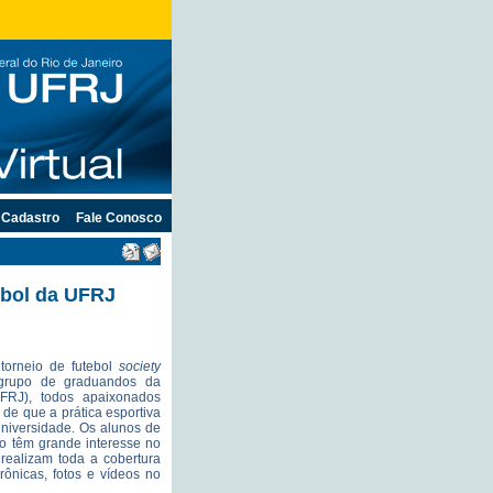
Cadastro
Fale Conosco
ebol da UFRJ
rneio de futebol
society
 grupo de graduandos da
RJ), todos apaixonados
 de que a prática esportiva
universidade. Os alunos de
o têm grande interesse no
realizam toda a cobertura
rônicas, fotos e vídeos no