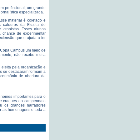
m profissional, um grande
ornalística especializada.
Esse material é coletado e
os calouros da Escola de
 cronistas. Esses alunos
a chance de experimentar
extensão que o ajuda a ter
 na Copa Campus um meio de
izmente, não recebe muita
.
eleita pela organização e
ais se destacaram formam a
cerimônia de abertura da
nomes importantes para o
 e craques do campeonato
u os grandes narradores
rir as homenagens e toda a