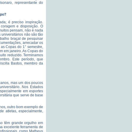
lsonaro, representante do
mpo?
da; é preciso inspiração.
a coragem e disposição.
O
 muitos pensam, não é nada
s universitários não são tão
abalho braçal de pesquisar
documentações, arrecadar os
a as Copas do 1° semestre,
iam em janeiro. As Copas do
muito reduzido. Terminamos
mbro. Este período, que
iscilla Bastos, membro da
icanos, mas um dos poucos
iversitário. Nos Estados
 especialmente em esportes
rsitária que serve de base
anos, outro bom exemplo de
e atletas, especialmente,
so têm grande orgulho em
a excelente ferramenta de
rofissionais, como Matheus