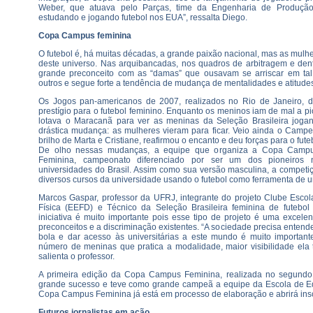
Weber, que atuava pelo Parças, time da Engenharia de Produção
estudando e jogando futebol nos EUA”, ressalta Diego.
Copa Campus feminina
O futebol é, há muitas décadas, a grande paixão nacional, mas as mulh
deste universo. Nas arquibancadas, nos quadros de arbitragem e den
grande preconceito com as “damas” que ousavam se arriscar em tal
outros e segue forte a tendência de mudança de mentalidades e atitude
Os Jogos pan-americanos de 2007, realizados no Rio de Janeiro, 
prestígio para o futebol feminino. Enquanto os meninos iam de mal a pi
lotava o Maracanã para ver as meninas da Seleção Brasileira joga
drástica mudança: as mulheres vieram para ficar. Veio ainda o Camp
brilho de Marta e Cristiane, reafirmou o encanto e deu forças para o fute
De olho nessas mudanças, a equipe que organiza a Copa Camp
Feminina, campeonato diferenciado por ser um dos pioneiros 
universidades do Brasil. Assim como sua versão masculina, a competiç
diversos cursos da universidade usando o futebol como ferramenta de u
Marcos Gaspar, professor da UFRJ, integrante do projeto Clube Esco
Física (EEFD) e Técnico da Seleção Brasileira feminina de futebol
iniciativa é muito importante pois esse tipo de projeto é uma excele
preconceitos e a discriminação existentes. “A sociedade precisa enten
bola e dar acesso às universitárias a este mundo é muito importante
número de meninas que pratica a modalidade, maior visibilidade ela t
salienta o professor.
A primeira edição da Copa Campus Feminina, realizada no segundo
grande sucesso e teve como grande campeã a equipe da Escola de E
Copa Campus Feminina já está em processo de elaboração e abrirá ins
Futuros jornalistas em ação