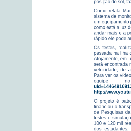
posição do sol, f
Como relata Mar
sistema de monit
um equipamento p
como está a luz 
andar mais e a p
rápido ele pode a
Os testes, reali
passada na Ilha 
Alojamento, em u
será encontrada 
velocidade, de 
Para ver os vídeo
equipe 
uid=1446491691
http://www.you
O projeto é pat
financiou o trans
de Pesquisas da 
testes e simulaç
100 e 120 mil rea
dos estudantes, 