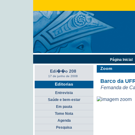
Página Inicial
Zoom
Edi��o 208
17 de junho de 2008
Barco da UFR
Editorias
Fernanda de Ca
Entrevista
Saúde e bem-estar
Em pauta
Tome Nota
Agenda
Pesquisa