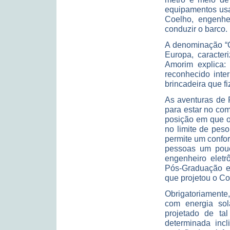
equipamentos us
Coelho, engenhe
conduzir o barco.
A denominação “C
Europa, caracter
Amorim explica:
reconhecido inte
brincadeira que f
As aventuras de 
para estar no co
posição em que o 
no limite de pes
permite um confor
pessoas um pouc
engenheiro eletr
Pós-Graduação e
que projetou o C
Obrigatoriamente,
com energia sol
projetado de ta
determinada inc