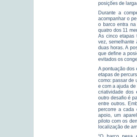
posições de larg
Durante a compet
acompanhar o per
o barco entra na
quatro dos 11 me
As cinco etapas 
vez, semelhante 
duas horas. A po
que define a posi
evitados os conge
A pontuação dos 
etapas de percurs
como: passar de 
e com a ajuda de
criatividade dos
outro desafio é p
entre outros. Em
percorre a cada
apoio, um apare
piloto com os de
localização de a
“O barco pesa q