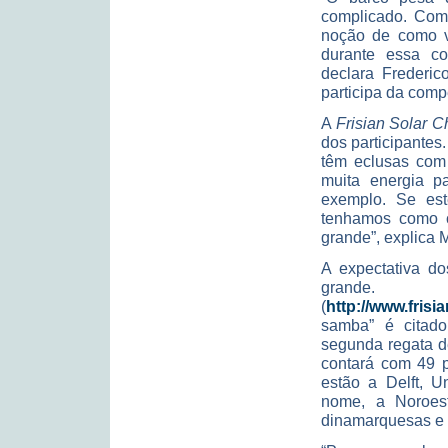
complicado. Com
noção de como v
durante essa co
declara Frederic
participa da comp
A
Frisian Solar C
dos participantes.
têm eclusas com 
muita energia p
exemplo. Se est
tenhamos como ca
grande”, explica 
A expectativa d
grand
(
http://www.frisi
samba” é citad
segunda regata d
contará com 49 pa
estão a Delft, 
nome, a Noroeste
dinamarquesas e o