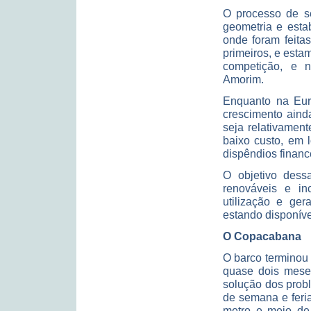
O processo de se
geometria e estabi
onde foram feitas
primeiros, e esta
competição, e n
Amorim.
Enquanto na Euro
crescimento aind
seja relativamen
baixo custo, em 
dispêndios financ
O objetivo dess
renováveis e in
utilização e ger
estando disponív
O Copacabana
O barco terminou 
quase dois mese
solução dos probl
de semana e fer
metro e meio de