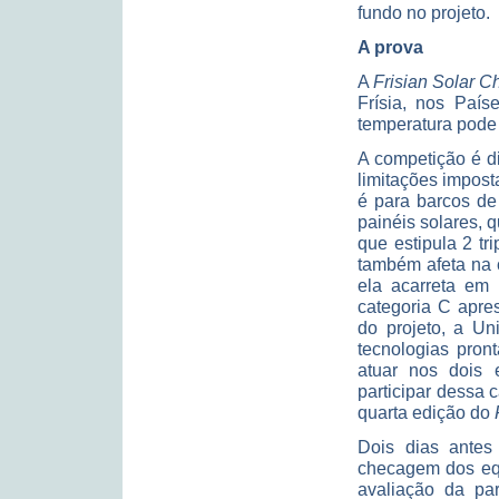
fundo no projeto.
A prova
A
Frisian Solar C
Frísia, nos Paí
temperatura pode 
A competição é di
limitações impost
é para barcos de
painéis solares, 
que estipula 2 tr
também afeta na 
ela acarreta em
categoria C apre
do projeto, a Un
tecnologias pron
atuar nos dois 
participar dessa 
quarta edição do
Dois dias antes
checagem dos eq
avaliação da par