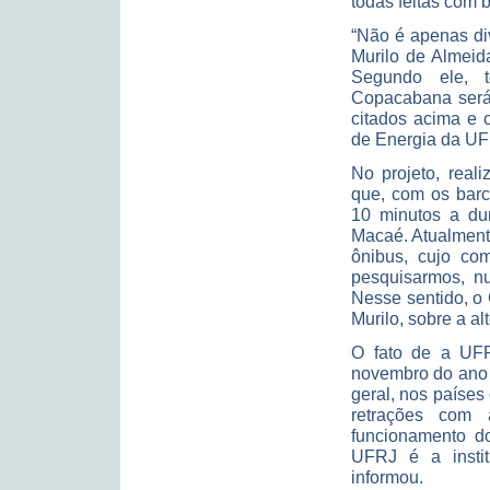
todas feitas com b
“Não é apenas di
Murilo de Almeid
Segundo ele, t
Copacabana será 
citados acima e 
de Energia da UF
No projeto, real
que, com os barco
10 minutos a du
Macaé. Atualment
ônibus, cujo co
pesquisarmos, nu
Nesse sentido, o
Murilo, sobre a al
O fato de a UFR
novembro do ano
geral, nos países
retrações com 
funcionamento do
UFRJ é a instit
informou.