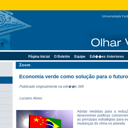
Página Inicial
O Boletim
Equipe
Edi��es Anteriores
Zoom
Economia verde como solução para o futuro
Publicado originalmente na edi��o 349
Luciano Abreu
r
Adotar medidas para a reduç
desenvolver políticas concerne
as principais estratégias para 
mudanças do clima no planeta.