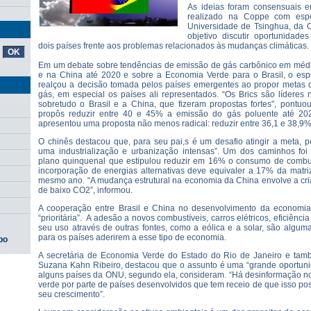
As ideias foram consensuais e
realizado na Coppe com esp
Universidade de Tsinghua, da 
objetivo discutir oportunidad
dois países frente aos problemas relacionados às mudanças climáticas.
Em um debate sobre tendências de emissão de gás carbônico em médio
e na China até 2020 e sobre a Economia Verde para o Brasil, o espe
realçou a decisão tomada pelos países emergentes ao propor metas
gás, em especial os países ali representados. “Os Brics são líderes
sobretudo o Brasil e a China, que fizeram propostas fortes”, pontuo
propôs reduzir entre 40 e 45% a emissão do gás poluente até 2020
apresentou uma proposta não menos radical: reduzir entre 36,1 e 38,9%
O chinês destacou que, para seu pai,s é um desafio atingir a meta, 
uma industrialização e urbanização intensas”. Um dos caminhos fo
plano quinquenal que estipulou reduzir em 16% o consumo de combust
incorporação de energias alternativas deve equivaler a 17% da matri
mesmo ano. “A mudança estrutural na economia da China envolve a cri
de baixo CO2”, informou.
A cooperação entre Brasil e China no desenvolvimento da economia
“prioritária”. A adesão a novos combustíveis, carros elétricos, eficiênc
seu uso através de outras fontes, como a eólica e a solar, são algum
para os países aderirem a esse tipo de economia.
po
A secretária de Economia Verde do Estado do Rio de Janeiro e tam
Suzana Kahn Ribeiro, destacou que o assunto é uma “grande oportunid
alguns países da ONU, segundo ela, consideram. “Há desinformação no
verde por parte de países desenvolvidos que tem receio de que isso po
seu crescimento”.