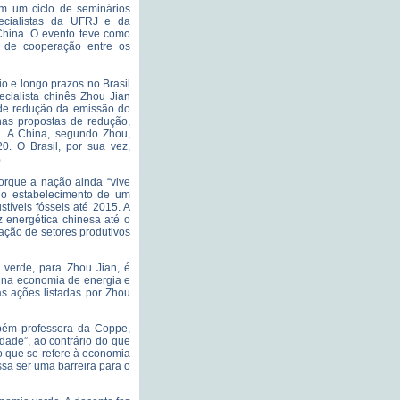
m um ciclo de seminários
ecialistas da UFRJ e da
China. O evento teve como
es de cooperação entre os
 e longo prazos no Brasil
cialista chinês Zhou Jian
 de redução da emissão do
 nas propostas de redução,
u. A China, segundo Zhou,
. O Brasil, por sua vez,
.
porque a nação ainda “vive
i o estabelecimento de um
íveis fósseis até 2015. A
z energética chinesa até o
ação de setores produtivos
 verde, para Zhou Jian, é
ia na economia de energia e
as ações listadas por Zhou
bém professora da Coppe,
ade”, ao contrário do que
 que se refere à economia
ssa ser uma barreira para o