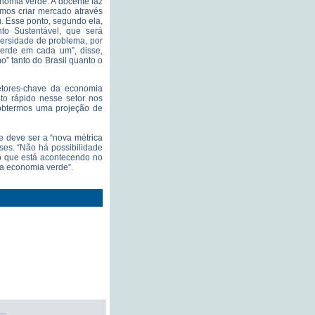
nomia verde. A docente faz
mos criar mercado através
u. Esse ponto, segundo ela,
to Sustentável, que será
versidade de problema, por
erde em cada um”, disse,
” tanto do Brasil quanto o
etores-chave da economia
to rápido nesse setor nos
 obtermos uma projeção de
 deve ser a “nova métrica
íses. “Não há possibilidade
o que está acontecendo no
da economia verde”.