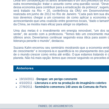
Levar em consideração os ativos ambientais é um dos preceitos da eco
outra recomendação: tratar o assunto como uma questão social. “Deve
dessa economia para contribuir para a erradicação da pobreza”, sugeri
será tratado na Rio + 20, conferência da ONU em Desenvolvimen
realizada em junho de 2012 no Rio de Janeiro. “Cada país tem sua di
isso devemos chegar a um consenso de como aplicar a economia v
acrescentando que uma coalizão entre governos locais, “dado o tamanho
da China, se mostra mais eficaz para atingir os objetivos.
Uma das metas é o investimento em energia renovável, “um dos s
verde”, de acordo com a professora. “Temos tido um crescimento mui
últimos anos. Deveríamos continuar seguindo essa ótica para assim
liderança perante o mundo”, destacou.
Suzana Kahn encerrou seu seminário mostrando que a economia verde
de crescimento” e incorporá-la e quantificá-la no planejamento dos pa
de o mundo crescer como vinha até então. O que estamos tratando é 
planeta. Não há mais opção: temos que crescer seguindo os preceitos 
Anteriores
19/10/2011 -
Dengue: um perigo constante
4/10/2011 -
Literatura e arte na produção do imaginário coletivo
27/9/2011 -
Seminário comemora 140 anos da Comuna de Paris