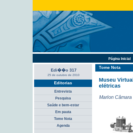
Página Inicial
Tome Nota
Edi��o 317
25 de outubro de 2010
Museu Virtua
Editorias
elétricas
Entrevista
Marlon Câmara 
Pesquisa
Saúde e bem-estar
Em pauta
Tome Nota
Agenda