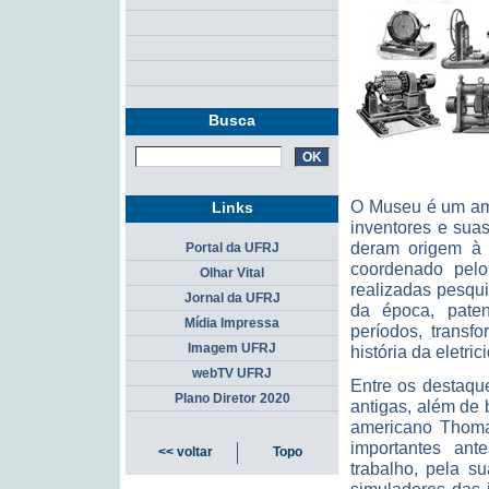
Busca
O Museu é um amb
Links
inventores e sua
deram origem à t
Portal da UFRJ
coordenado pelo
Olhar Vital
realizadas pesqu
Jornal da UFRJ
da época, patent
Mídia Impressa
períodos, trans
Imagem UFRJ
história da eletric
webTV UFRJ
Entre os destaqu
Plano Diretor 2020
antigas, além de
americano Thomas
importantes ant
<< voltar
Topo
trabalho, pela su