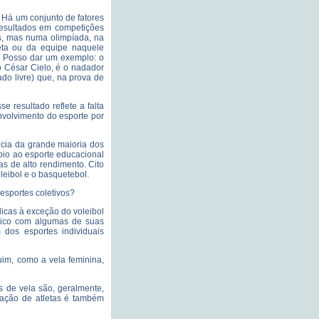
 Há um conjunto de fatores
Resultados em competições
as, mas numa olimpíada, na
leta ou da equipe naquele
. Posso dar um exemplo: o
ro César Cielo, é o nadador
do livre) que, na prova de
 resultado reflete a falta
envolvimento do esporte por
cia da grande maioria dos
poio ao esporte educacional
as de alto rendimento. Cito
leibol e o basquetebol.
esportes coletivos?
dicas à exceção do voleibol
mpico com algumas de suas
dos esportes individuais
m, como a vela feminina,
s de vela são, geralmente,
rmação de atletas é também