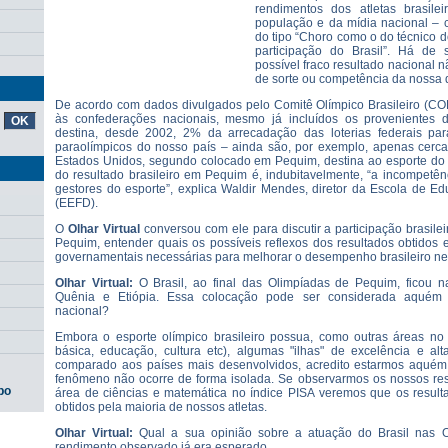
rendimentos dos atletas brasile
população e da mídia nacional –
do tipo “Choro como o do técnico do
participação do Brasil”. Há de 
possível fraco resultado nacional nã
de sorte ou competência da nossa 
De acordo com dados divulgados pelo Comitê Olímpico Brasileiro (COB
às confederações nacionais, mesmo já incluídos os provenientes 
destina, desde 2002, 2% da arrecadação das loterias federais par
paraolímpicos do nosso país – ainda são, por exemplo, apenas cer
Estados Unidos, segundo colocado em Pequim, destina ao esporte do s
do resultado brasileiro em Pequim é, indubitavelmente, “a incompetê
gestores do esporte”, explica Waldir Mendes, diretor da Escola de E
(EEFD).
O
Olhar Virtual
conversou com ele para discutir a participação brasile
Pequim, entender quais os possíveis reflexos dos resultados obtidos 
governamentais necessárias para melhorar o desempenho brasileiro n
Olhar Virtual:
O Brasil, ao final das Olimpíadas de Pequim, ficou n
Quênia e Etiópia. Essa colocação pode ser considerada aquém 
nacional?
Embora o esporte olímpico brasileiro possua, como outras áreas no B
básica, educação, cultura etc), algumas "ilhas" de excelência e alt
comparado aos países mais desenvolvidos, acredito estarmos aquém
fenômeno não ocorre de forma isolada. Se observarmos os nossos resu
po
área de ciências e matemática no índice PISA veremos que os resul
obtidos pela maioria de nossos atletas.
Olhar Virtual:
Qual a sua opinião sobre a atuação do Brasil nas 
rendimento observado já era esperado