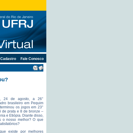
Cadastro
Fale Conosco
tou?
o, 24 de agosto, a 26°
dro brasileiro em Pequim
 terminou os jogos em 23°
 de prata e 8 de bronze –
ia e Etiópia. Diante disso,
os o nosso melhor? O que
atisfatórios?
ue existe por melhores