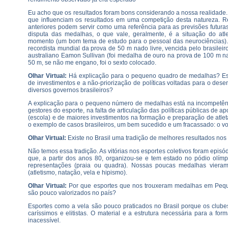
Eu acho que os resultados foram bons considerando a nossa realidade.
que influenciam os resultados em uma competição desta natureza. 
anteriores podem servir como uma referência para as previsões futur
disputa das medalhas, o que vale, geralmente, é a situação do at
momento (um bom tema de estudo para o pessoal das neurociências)
recordista mundial da prova de 50 m nado livre, vencida pelo brasilei
australiano Eamon Sullivan (foi medalha de ouro na prova de 100 m na
50 m, se não me engano, foi o sexto colocado.
Olhar Virtual:
Há explicação para o pequeno quadro de medalhas? Esse
de investimentos e a não-priorização de políticas voltadas para o des
diversos governos brasileiros?
A explicação para o pequeno número de medalhas está na incompetên
gestores do esporte, na falta de articulação das políticas públicas de a
(escola) e de maiores investimentos na formação e preparação de atlet
o exemplo de casos brasileiros, um bem sucedido e um fracassado: o vo
Olhar Virtual:
Existe no Brasil uma tradição de melhores resultados nos 
Não temos essa tradição. As vitórias nos esportes coletivos foram episó
que, a partir dos anos 80, organizou-se e tem estado no pódio olí
representações (praia ou quadra). Nossas poucas medalhas vieram 
(atletismo, natação, vela e hipismo).
Olhar Virtual:
Por que esportes que nos trouxeram medalhas em Pequi
são pouco valorizados no país?
Esportes como a vela são pouco praticados no Brasil porque os clube
caríssimos e elitistas. O material e a estrutura necessária para a fo
inacessível.