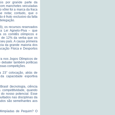
iros por grande parte da
 com manchetes veiculadas
 vôlei foi a marca da fraca
se notar, contudo, que o
o é fruto exclusivo da falta
delegação.
), os recursos reservados
da Lei Agnelo-Piva – que
a os comitês olímpicos e
ca de 12% da verba que os
eu país. A causa primeira
ncia da grande maioria dos
ducação Física e Desportos
ira nos Jogos Olímpicos de
e debater também políticas
essas competições.
a 23° colocação, atrás de
da capacidade esportiva
rasil (tecnologia, ciência
a competitividade, quando
 do nosso potencial. Esse
ltados nas disciplinas da
tados são semelhantes aos
Olimpíadas de Pequim? O