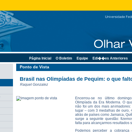
Página Inicial
O Boletim
Equipe
Edi��es Anteriores
Ponto de Vista
Brasil nas Olimpíadas de Pequim: o que fal
Raquel Gonzalez
r
Encerrou-se no último doming
Olimpíada da Era Moderna. O qua
não foi um dos mais animadores:
lugar – com 3 medalhas de ouro, 4
atrás de países como Jamaica, Quên
surge a seguinte questão: fizem
falta para alcançarmos resultados s
Podemos perceber a cobrança q