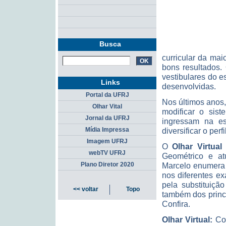
Busca
curricular da ma
bons resultados.
vestibulares do e
Links
desenvolvidas.
Portal da UFRJ
Nos últimos anos
Olhar Vital
modificar o sis
Jornal da UFRJ
ingressam na es
Mídia Impressa
diversificar o per
Imagem UFRJ
O
Olhar Virtual
webTV UFRJ
Geométrico e at
Plano Diretor 2020
Marcelo enumera 
nos diferentes e
pela substituiçã
<< voltar
Topo
também dos princi
Confira.
Olhar Virtual:
Co