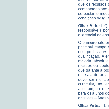
que os recursos d
comparados aos d
se bastante mode
condições de igu
Olhar Virtual:
Que
responsáveis po
diferencial do en
O primeiro difere
principal campo 
dos professores
qualificação. A
maioria absolut
mestres ou douto
que garante a pos
em sala de aula,
deve ser menci
curricular, ao e
aboliram, por que
para os alunos d
artísticas – Arte
Olhar Virtual:
Em