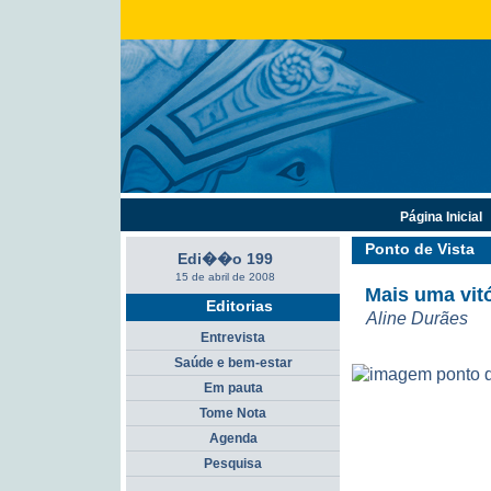
Página Inicial
Ponto de Vista
Edi��o 199
15 de abril de 2008
Mais uma vit
Editorias
Aline Durães
Entrevista
Saúde e bem-estar
Em pauta
Tome Nota
Agenda
Pesquisa