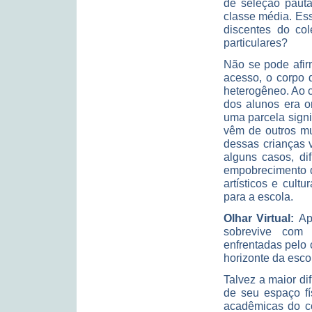
de seleção pauta
classe média. Es
discentes do co
particulares?
Não se pode afir
acesso, o corpo 
heterogêneo. Ao c
dos alunos era o
uma parcela signi
vêm de outros mu
dessas crianças 
alguns casos, dif
empobrecimento d
artísticos e cult
para a escola.
Olhar Virtual:
Ap
sobrevive com r
enfrentadas pelo 
horizonte da esco
Talvez a maior di
de seu espaço fí
acadêmicas do co