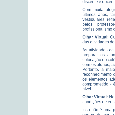
discente e docen
Com muita alegr
últimos anos, t
vestibulares, re
pelos profess
profissionalismo 
Olhar Virtual:
Qu
das atividades d
As atividades ac
preparar os al
colocação do col
com os alunos, ao
Portanto, a mai
reconhecimento 
os elementos ad
comprometido - é
nível.
Olhar Virtual:
N
condições de enca
Isso não é uma p
que venhamos a o