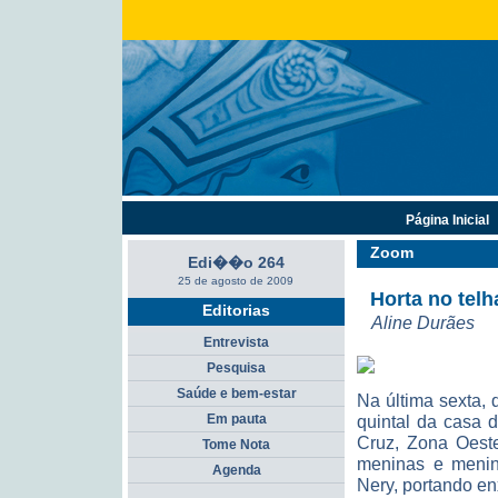
Página Inicial
Zoom
Edi��o 264
25 de agosto de 2009
Horta no tel
Editorias
Aline Durães
Entrevista
Pesquisa
Saúde e bem-estar
Na última sexta,
Em pauta
quintal da casa 
Cruz, Zona Oeste
Tome Nota
meninas e menin
Agenda
Nery, portando en