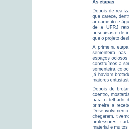
As etapas
Depois de realiz
que carece, dent
arruamento e águ
de a UFRJ retor
pesquisas e de i
que o projeto des
A primeira etapa
sementeira nas
espaços ociosos 
construímos a se
sementeira, colo
já haviam brotad
maiores entusiast
Depois de brotar
coentro, mostard
para o telhado 
primeira a receb
Desenvolvimento
chegaram, tivem
professores: ca
material e muitos