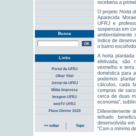
receberia a primei
O projeto
Horta d
Aparecida Moraes
UFRJ e professo
suspensas em comu
Busca
ambientalmente s
índice de desenv
o bairro escolhido
A horta plantada
Links
efetivada, são 
vermelho e terr
Portal da UFRJ
doméstica para a
Olhar Vital
podemos plantar
Jornal da UFRJ
cálculos, cada 
compras de saco
Mídia Impressa
cerca de duas mi
Imagem UFRJ
economia”, sublin
webTV UFRJ
Diferentemente d
Plano Diretor 2020
telhado benefi
desenvolvida em 
<< voltar
Topo
“Com o mínimo de 