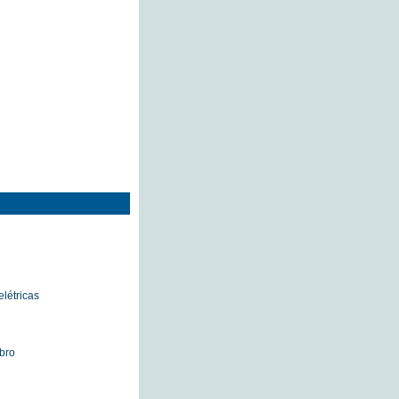
létricas
bro