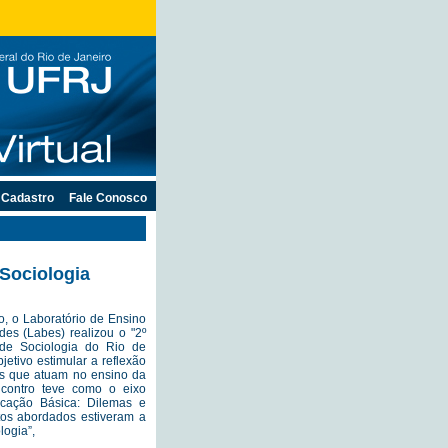
Cadastro
Fale Conosco
Sociologia
o, o Laboratório de Ensino
des (Labes) realizou o "2º
de Sociologia do Rio de
jetivo estimular a reflexão
ais que atuam no ensino da
ncontro teve como o eixo
ucação Básica: Dilemas e
tos abordados estiveram a
logia”,