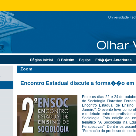
Página Inicial
O Boletim
Equipe
Edi��es Anteriores
Zoom
0
Encontro Estadual discute a forma��o em 
Entre os dias 22 e 24 de outubr
de Sociologia Florestan Fernan
Encontro Estadual de Ensino 
r
Janeiro". O evento teve como ob
e o debate entre os profission
Sociologia. Esta edição do e
temático "A Sociologia na Ed
Perspectivas". Dentre os assun
"Formação do professor de socio