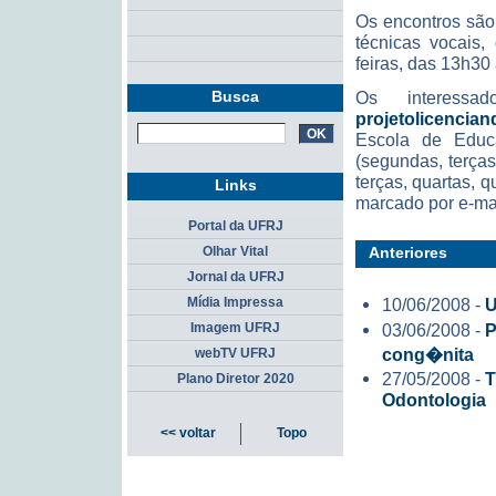
Os encontros são
técnicas vocais,
feiras, das 13h30
Busca
Os interessa
projetolicenci
Escola de Educ
(segundas, terças
terças, quartas, q
Links
marcado por e-mai
Portal da UFRJ
Anteriores
Olhar Vital
Jornal da UFRJ
10/06/2008 -
U
Mídia Impressa
03/06/2008 -
P
Imagem UFRJ
cong�nita
webTV UFRJ
27/05/2008 -
T
Plano Diretor 2020
Odontologia
<< voltar
Topo