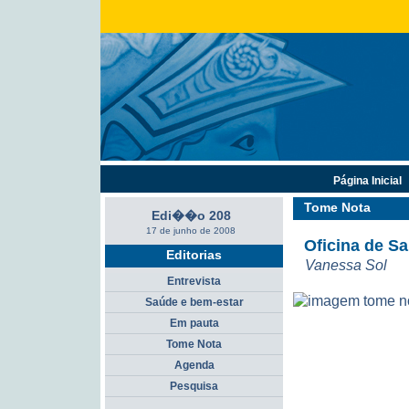
Página Inicial
Tome Nota
Edi��o 208
17 de junho de 2008
Oficina de S
Editorias
Vanessa Sol
Entrevista
Saúde e bem-estar
Em pauta
Tome Nota
Agenda
Pesquisa