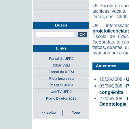
Os encontros são
técnicas vocais,
feiras, das 13h30
Busca
Os interessa
projetolicenci
Escola de Educ
(segundas, terças
terças, quartas, q
Links
marcado por e-mai
Portal da UFRJ
Anteriores
Olhar Vital
Jornal da UFRJ
10/06/2008 -
U
Mídia Impressa
03/06/2008 -
P
Imagem UFRJ
cong�nita
webTV UFRJ
27/05/2008 -
T
Plano Diretor 2020
Odontologia
<< voltar
Topo