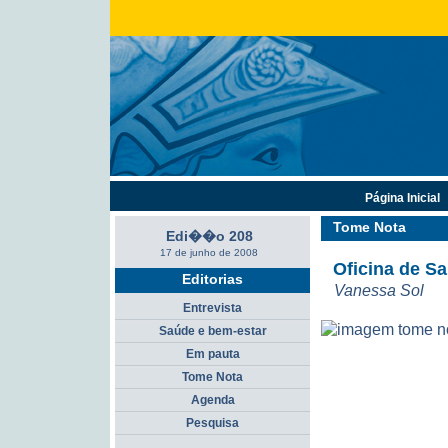
Página Inicial
Tome Nota
Edi��o 208
17 de junho de 2008
Oficina de S
Editorias
Vanessa Sol
Entrevista
Saúde e bem-estar
Em pauta
Tome Nota
Agenda
Pesquisa