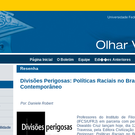
Página Inicial
O Boletim
Equipe
Edi��es Anteriores
Resenha
Divisões Perigosas: Políticas Raciais no Bra
Contemporâneo
Por: Daniele Robert
r
Professores do Instituto de Fil
(IFCS/UFRJ) em parceria com pe
Oswaldo Cruz lançam hoje, dia 12
ilidade
Travessa, pela Editora Civilização 
Perigosas: Políticas Raciais no 