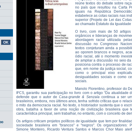
reúne textos do debate sobre raça
a
no país que resultou na Carta Pú
iguais na República Democrátic
estabelece as cotas raciais nas ins
superior (Projeto de Lei das Cota
ao chamado Estatuto da Igualdade 
O livro, com mais de 50 artigos d
orgânicos e lideranças de movimen
abordagem racial utilizada pelas
discussão no Congresso Naciona
textos conjeturam ainda a possibil
ao oporem brancos e negros, aca
ódio racial, até o momento inexis
de ampliar a discussão no seio da
posiciona contra o processo de rac
que, em nome da justiça social, co
como o principal eixo explicat
desigualdades sociais e como cent
sociais.
Manolo Florentino, professor do D
IFCS, garantiu sua participação no livro com o artigo “Da atualidade d
defende que o autor de
Casa-grande & Senzala
continua a ser um 
brasileiros, embora, nos últimos anos, tenha sofrido críticas que o rel
o mito da democracia racial. No texto, o historiador sustenta que o es
obra, batalha a favor de uma noção de civilização brasileira que
característica principal, sem trabalhar, no entanto, com o conceito de de
Os artigos criticam projetos políticos de igualdade que tem por finalid
po
sociedade brasileira em "brancos" e "negros". Os organizadores: 
Simone Monteiro, Ricardo Ventura Santos e Marcos Chor Maio aler