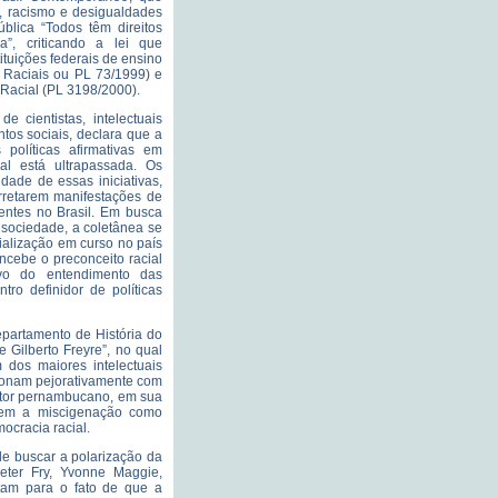
, racismo e desigualdades
blica “Todos têm direitos
a”, criticando a lei que
tituições federais de ensino
s Raciais ou PL 73/1999) e
Racial (PL 3198/2000).
e cientistas, intelectuais
tos sociais, declara que a
 políticas afirmativas em
l está ultrapassada. Os
idade de essas iniciativas,
rretarem manifestações de
tentes no Brasil. Em busca
 sociedade, a coletânea se
ialização em curso no país
ncebe o preconceito racial
ivo do entendimento das
ro definidor de políticas
epartamento de História do
e Gilberto Freyre”, no qual
dos maiores intelectuais
acionam pejorativamente com
critor pernambucano, em sua
 tem a miscigenação como
mocracia racial.
ade buscar a polarização da
Peter Fry, Yvonne Maggie,
tam para o fato de que a