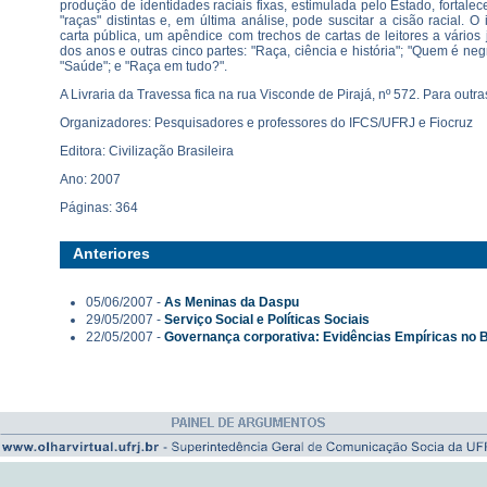
produção de identidades raciais fixas, estimulada pelo Estado, fortale
"raças" distintas e, em última análise, pode suscitar a cisão racial.
carta pública, um apêndice com trechos de cartas de leitores a vários 
dos anos e outras cinco partes: "Raça, ciência e história"; "Quem é neg
"Saúde"; e "Raça em tudo?".
A Livraria da Travessa fica na rua Visconde de Pirajá, nº 572. Para out
Organizadores: Pesquisadores e professores do IFCS/UFRJ e Fiocruz
Editora: Civilização Brasileira
Ano: 2007
Páginas: 364
Anteriores
05/06/2007 -
As Meninas da Daspu
29/05/2007 -
Serviço Social e Políticas Sociais
22/05/2007 -
Governança corporativa: Evidências Empíricas no B