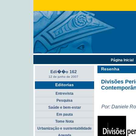
Página Inicial
Resenha
Edi��o 162
12 de junho de 2007
Divisões Peri
Editorias
Contemporâ
Entrevista
Pesquisa
Por: Daniele Ro
Saúde e bem-estar
Em pauta
Tome Nota
Urbanização e sustentabilidade
Agenda