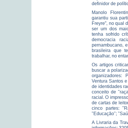
definidor de políti
Manolo Florenti
garantiu sua part
Freyre”, no qual 
ser um dos maior
tenha sofrido cr
democracia raci
pernambucano, em
brasileira que t
trabalhar, no enta
Os artigos critic
buscar a polariz
organizadores: 
Ventura Santos e
de identidades ra
conceito de "raça
racial. O impress
de cartas de leit
cinco partes: "R
"Educação"; "Saú
A Livraria da Tra
informações: 320