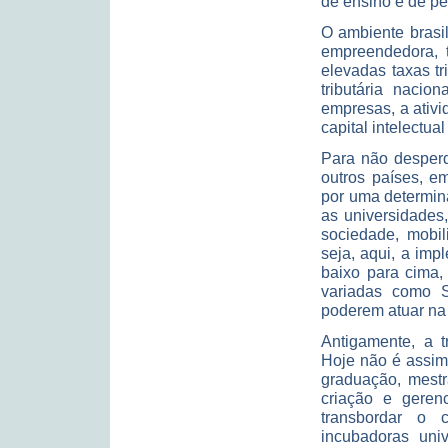
de ensino e de pe
O ambiente brasil
empreendedora, t
elevadas taxas tr
tributária nacio
empresas, a ativ
capital intelectua
Para não desperdi
outros países, e
por uma determin
as universidades
sociedade, mobi
seja, aqui, a imp
baixo para cima,
variadas como S
poderem atuar na
Antigamente, a t
Hoje não é assim
graduação, mestr
criação e gere
transbordar o 
incubadoras uni