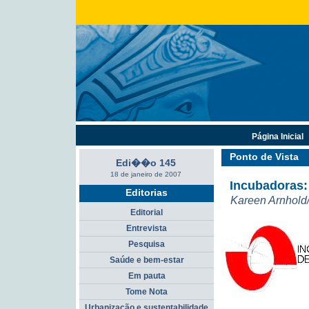
Página Inicial
Ponto de Vista
Edi��o 145
18 de janeiro de 2007
Incubadoras:
Editorias
Kareen Arnhold
Editorial
Entrevista
Pesquisa
Saúde e bem-estar
Em pauta
Tome Nota
Urbanização e sustentabilidade