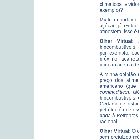
climáticos vivid
exemplo)?
Muito importante
açúcar, já evito
atmosfera. Isso é
Olhar Virtual:
A
biocombustíveis, 
por exemplo, ca
próximo, acarre
opinião acerca d
A minha opinião 
preço dos alime
americano (que 
commodities
), a
biocombustíveis, 
Certamente estar
petróleo é intere
dada à Petrobras
racional.
Olhar Virtual:
O q
sem prejuízos mú