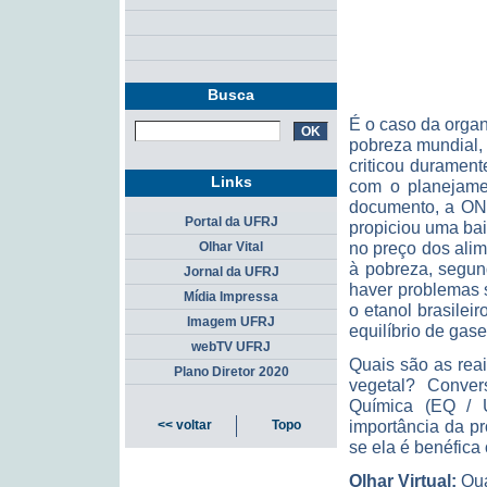
Busca
É o caso da orga
pobreza mundial, 
criticou duramen
Links
com o planejame
documento, a ONG
Portal da UFRJ
propiciou uma ba
no preço dos ali
Olhar Vital
à pobreza, segun
Jornal da UFRJ
haver problemas 
Mídia Impressa
o etanol brasilei
Imagem UFRJ
equilíbrio de gase
webTV UFRJ
Quais são as rea
Plano Diretor 2020
vegetal? Conve
Química (EQ / U
importância da p
<< voltar
Topo
se ela é benéfica
Olhar Virtual:
Qua