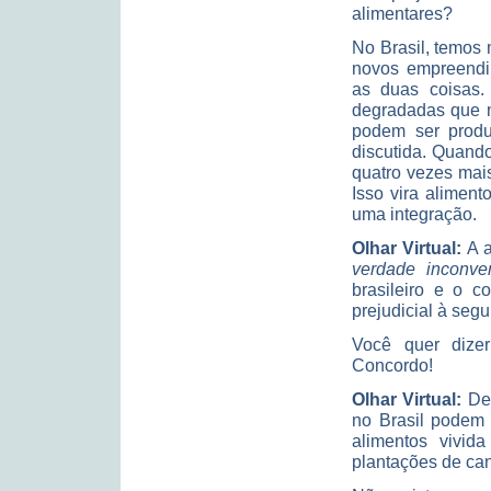
alimentares?
No Brasil, temos 
novos empreendim
as duas coisas.
degradadas que n
podem ser produ
discutida. Quando
quatro vezes mais
Isso vira aliment
uma integração.
Olhar Virtual:
A a
verdade inconve
brasileiro e o 
prejudicial à seg
Você quer dizer
Concordo!
Olhar Virtual:
De
no Brasil podem 
alimentos vivid
plantações de can