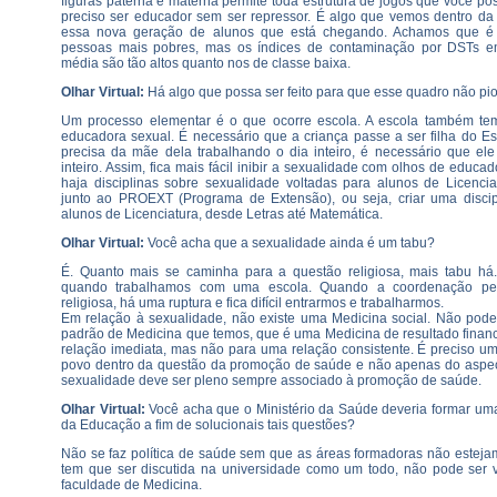
figuras paterna e materna permite toda estrutura de jogos que você po
preciso ser educador sem ser repressor. É algo que vemos dentro da 
essa nova geração de alunos que está chegando. Achamos que 
pessoas mais pobres, mas os índices de contaminação por DSTs e
média são tão altos quanto nos de classe baixa.
Olhar Virtual:
Há algo que possa ser feito para que esse quadro não pi
Um processo elementar é o que ocorre escola. A escola também te
educadora sexual. É necessário que a criança passe a ser filha do Es
precisa da mãe dela trabalhando o dia inteiro, é necessário que ele
inteiro. Assim, fica mais fácil inibir a sexualidade com olhos de educa
haja disciplinas sobre sexualidade voltadas para alunos de Licenci
junto ao PROEXT (Programa de Extensão), ou seja, criar uma discip
alunos de Licenciatura, desde Letras até Matemática.
Olhar Virtual:
Você acha que a sexualidade ainda é um tabu?
É. Quanto mais se caminha para a questão religiosa, mais tabu há
quando trabalhamos com uma escola. Quando a coordenação pe
religiosa, há uma ruptura e fica difícil entrarmos e trabalharmos.
Em relação à sexualidade, não existe uma Medicina social. Não pod
padrão de Medicina que temos, que é uma Medicina de resultado finan
relação imediata, mas não para uma relação consistente. É preciso u
povo dentro da questão da promoção de saúde e não apenas do aspecto
sexualidade deve ser pleno sempre associado à promoção de saúde.
Olhar Virtual:
Você acha que o Ministério da Saúde deveria formar uma
da Educação a fim de solucionais tais questões?
Não se faz política de saúde sem que as áreas formadoras não esteja
tem que ser discutida na universidade como um todo, não pode ser
faculdade de Medicina.