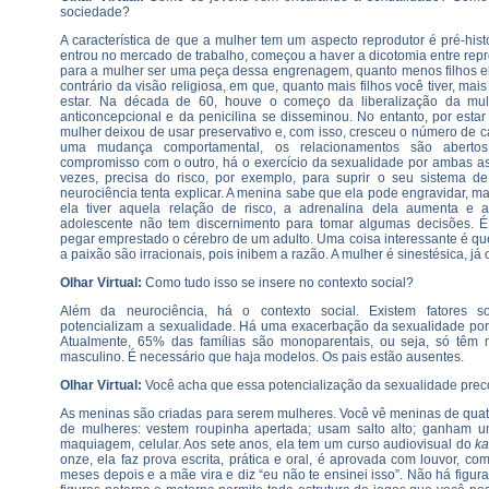
sociedade?
A característica de que a mulher tem um aspecto reprodutor é pré-his
entrou no mercado de trabalho, começou a haver a dicotomia entre rep
para a mulher ser uma peça dessa engrenagem, quanto menos filhos ela
contrário da visão religiosa, em que, quanto mais filhos você tiver, mai
estar. Na década de 60, houve o começo da liberalização da mu
anticoncepcional e da penicilina se disseminou. No entanto, por estar
mulher deixou de usar preservativo e, com isso, cresceu o número de 
uma mudança comportamental, os relacionamentos são aberto
compromisso com o outro, há o exercício da sexualidade por ambas as
vezes, precisa do risco, por exemplo, para suprir o seu sistema 
neurociência tenta explicar. A menina sabe que ela pode engravidar, 
ela tiver aquela relação de risco, a adrenalina dela aumenta e
adolescente não tem discernimento para tomar algumas decisões. É
pegar emprestado o cérebro de um adulto. Uma coisa interessante é qu
a paixão são irracionais, pois inibem a razão. A mulher é sinestésica, já
Olhar Virtual:
Como tudo isso se insere no contexto social?
Além da neurociência, há o contexto social. Existem fatores s
potencializam a sexualidade. Há uma exacerbação da sexualidade por
Atualmente, 65% das famílias são monoparentais, ou seja, só têm 
masculino. É necessário que haja modelos. Os pais estão ausentes.
Olhar Virtual:
Você acha que essa potencialização da sexualidade pre
As meninas são criadas para serem mulheres. Você vê meninas de quat
de mulheres: vestem roupinha apertada; usam salto alto; ganham um
maquiagem, celular. Aos sete anos, ela tem um curso audiovisual do
ka
onze, ela faz prova escrita, prática e oral, é aprovada com louvor, co
meses depois e a mãe vira e diz “eu não te ensinei isso”. Não há figura