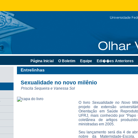
Página Inicial
O Boletim
Equipe
Edi��es Anteriores
Entrelinhas
Sexualidade no novo milênio
Priscila Sequeira e Vanessa Sol
r
O livro
Sexualidade no Novo Mil
projeto de extensão universitár
Orientação em Saúde Reproduto
UFRJ, mais conhecido por “Papo 
coletânea de artigos produzido
ministradas em 2005.
Seu lançamento será dia 4 de abril
nobre da Maternidade-Escola,