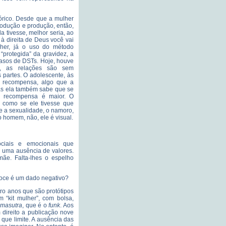
tórico. Desde que a mulher
rodução e produção, então,
 tivesse, melhor seria, ao
s à direita de Deus você vai
lher, já o uso do método
 “protegida” da gravidez, a
casos de DSTs. Hoje, houve
s, as relações são sem
 partes. O adolescente, às
de recompensa, algo que a
mas ela também sabe que se
 a recompensa é maior. O
 como se ele tivesse que
e a sexualidade, o namoro,
 o homem, não, ele é visual.
ociais e emocionais que
 uma ausência de valores.
mãe. Falta-lhes o espelho
coce é um dado negativo?
ro anos que são protótipos
 “kit mulher”, com bolsa,
masutra
, que é o
funk
. Aos
m direito a publicação nove
 que limite. A ausência das