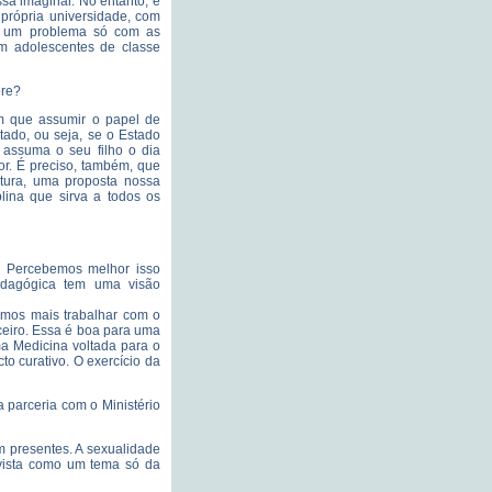
ssa imaginar. No entanto, é
própria universidade, com
é um problema só com as
m adolescentes de classe
ore?
m que assumir o papel de
tado, ou seja, se o Estado
 assuma o seu filho o dia
dor. É preciso, também, que
atura, uma proposta nossa
lina que sirva a todos os
. Percebemos melhor isso
dagógica tem uma visão
emos mais trabalhar com o
ceiro. Essa é boa para uma
ma Medicina voltada para o
 curativo. O exercício da
 parceria com o Ministério
m presentes. A sexualidade
 vista como um tema só da