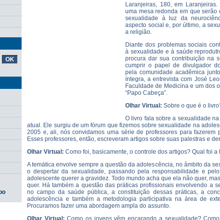
Laranjeiras, 180, em Laranjeiras.
uma mesa redonda em que serão dis
sexualidade à luz da neurociên
aspecto social e, por último, a se
a religião.
Diante dos problemas sociais co
à sexualidade e à saúde reprodutiv
procura dar sua contribuição na s
cumprir o papel de divulgador d
pela comunidade acadêmica junto
íntegra, a entrevista com José Leo
Faculdade de Medicina e um dos o
“Papo Cabeça”.
Olhar Virtual:
Sobre o que é o livro
O livro fala sobre a sexualidade 
atual. Ele surgiu de um fórum que fizemos sobre sexualidade na adole
2005 e, ali, nós convidamos uma série de professores para fazerem p
Esses professores, então, escreveram artigos sobre suas palestras e der
Olhar Virtual:
Como foi, basicamente, o controle dos artigos? Qual foi a 
A temática envolve sempre a questão da adolescência, no âmbito da s
o despertar da sexualidade, passando pela responsabilidade e pelo
adolescente querer a gravidez. Todo mundo acha que ela não quer, mas,
quer. Há também a questão das práticas profissionais envolvendo a s
no campo da saúde pública, a constituição dessas práticas, a con
po
adolescência e também a metodologia participativa na área de ext
Procuramos fazer uma abordagem ampla do assunto.
Olhar Virtual:
Como os jovens vêm encarando a sexualidade? Como 