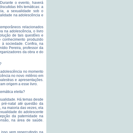
 Durante o evento, haverá
cutidas três temáticas: a
cia, a sexualidade sob o
xualidade na adolescência e
ntemporâneos relacionados
a na adolescência, o livro
olução de tais questões e
o conhecimento produzido
 à sociedade. Confira, na
nídio Pereira, professor da
rganizadores da obra e do
?
na adolescência no momento
scência no novo milênio em
alestras e apresentações.
am origem a esse livro.
temática eleita?
exualidade. Há temas desde
 pré-natal até questão da
 na maioria das vezes, ela
exualidade do adolescente
cepção da paternidade na
ensão, na área de saúde.
isso vem repercutindo na