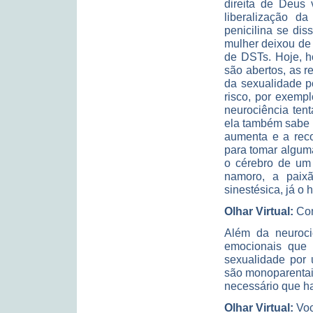
direita de Deus
liberalização d
penicilina se dis
mulher deixou de 
de DSTs. Hoje, 
são abertos, as 
da sexualidade p
risco, por exemp
neurociência ten
ela também sabe q
aumenta e a rec
para tomar algum
o cérebro de um 
namoro, a paixã
sinestésica, já o 
Olhar Virtual:
Com
Além da neurociê
emocionais que 
sexualidade por 
são monoparentais
necessário que ha
Olhar Virtual:
Voc