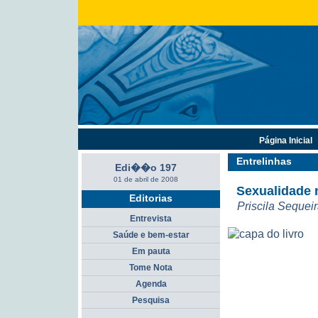
Página Inicial
Entrelinhas
Edi��o 197
01 de abril de 2008
Sexualidade 
Editorias
Priscila Sequei
Entrevista
Saúde e bem-estar
Em pauta
Tome Nota
Agenda
Pesquisa