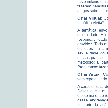
novo milênio em 2
fazerem palestra
artigos sobre sua
Olhar Virtual:
Com
temática eleita?
A temática envo
sexualidade. Há 
responsabilidade
gravidez. Todo m
ela quer. Há tam
sexualidade do a
dessas práticas,
metodologia par
Procuramos fazer
Olhar Virtual:
Com
vem repercutindo
A característica 
Desde que a mul
dicotomia entre 
dessa engrenage
contrário da visã