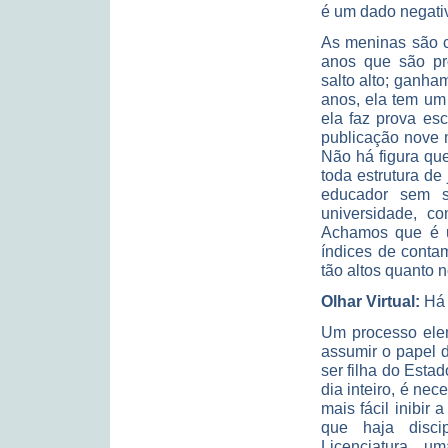
é um dado negati
As meninas são c
anos que são pr
salto alto; ganha
anos, ela tem um
ela faz prova esc
publicação nove m
Não há figura que
toda estrutura de
educador sem s
universidade, c
Achamos que é 
índices de conta
tão altos quanto 
Olhar Virtual:
Há 
Um processo elem
assumir o papel 
ser filha do Esta
dia inteiro, é nec
mais fácil inibir
que haja disci
Licenciatura, 