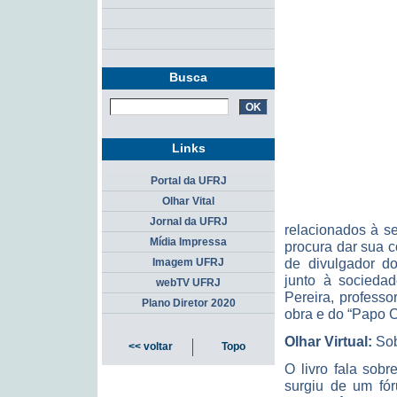
Busca
Links
Portal da UFRJ
Olhar Vital
Jornal da UFRJ
relacionados à se
Mídia Impressa
procura dar sua c
de divulgador d
Imagem UFRJ
junto à sociedad
webTV UFRJ
Pereira, profess
Plano Diretor 2020
obra e do “Papo 
Olhar Virtual:
Sob
<< voltar
Topo
O livro fala sob
surgiu de um fó