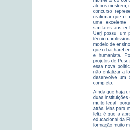
momento do conc
alunos mostrem, 
concurso repres
reafirmar que o 
uma excelente i
similares aos en
Uerj possui um p
técnico-profiss
modelo de ensino
que o bacharel em
e humanista. Po
projetos de Pesq
essa nova políti
não enfatizar a f
desenvolve um b
completo.
Ainda que haja um
duas instituições
muito legal, por
atrás. Mas para 
feliz é que a apr
educacional da F
formação muito m