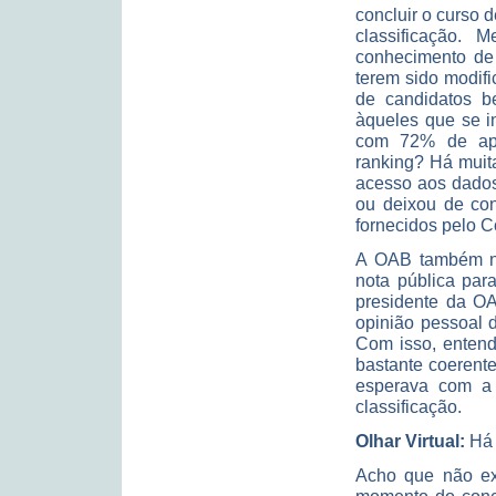
concluir o curso 
classificação.
conhecimento de 
terem sido modif
de candidatos b
àqueles que se i
com 72% de apr
ranking? Há muit
acesso aos dados
ou deixou de con
fornecidos pelo C
A OAB também nã
nota pública par
presidente da OA
opinião pessoal 
Com isso, entend
bastante coerent
esperava com a 
classificação.
Olhar Virtual:
Há 
Acho que não exi