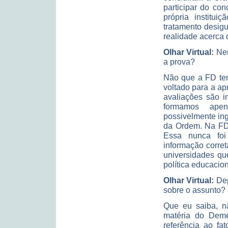
participar do co
própria institui
tratamento desigu
realidade acerca 
Olhar Virtual:
Nen
a prova?
Não que a FD ten
voltado para a a
avaliações são i
formamos ape
possivelmente in
da Ordem. Na FD,
Essa nunca fo
informação corret
universidades qu
política educacion
Olhar Virtual:
Dep
sobre o assunto?
Que eu saiba, nã
matéria do Dem
referência ao f