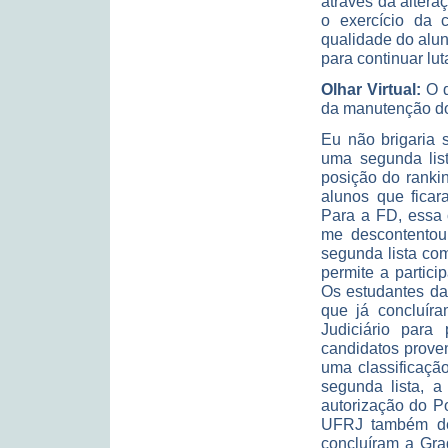
através da altera
o exercício da c
qualidade do alun
para continuar lut
Olhar Virtual:
O 
da manutenção do
Eu não brigaria 
uma segunda list
posição do ranki
alunos que ficar
Para a FD, essa 
me descontentou
segunda lista com
permite a partic
Os estudantes da
que já concluír
Judiciário par
candidatos proven
uma classificaçã
segunda lista, 
autorização do Po
UFRJ também dev
concluíram a Gra