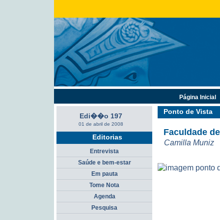
Página Inicial
Ponto de Vista
Edi��o 197
01 de abril de 2008
Faculdade de 
Editorias
Camilla Muniz
Entrevista
Saúde e bem-estar
Em pauta
Tome Nota
Agenda
Pesquisa